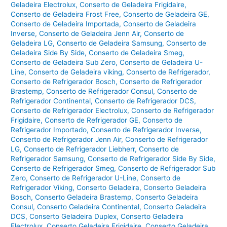
Geladeira Electrolux
,
Conserto de Geladeira Frigidaire
,
Conserto de Geladeira Frost Free
,
Conserto de Geladeira GE
,
Conserto de Geladeira Importada
,
Conserto de Geladeira
Inverse
,
Conserto de Geladeira Jenn Air
,
Conserto de
Geladeira LG
,
Conserto de Geladeira Samsung
,
Conserto de
Geladeira Side By Side
,
Conserto de Geladeira Smeg
,
Conserto de Geladeira Sub Zero
,
Conserto de Geladeira U-
Line
,
Conserto de Geladeira viking
,
Conserto de Refrigerador
,
Conserto de Refrigerador Bosch
,
Conserto de Refrigerador
Brastemp
,
Conserto de Refrigerador Consul
,
Conserto de
Refrigerador Continental
,
Conserto de Refrigerador DCS
,
Conserto de Refrigerador Electrolux
,
Conserto de Refrigerador
Frigidaire
,
Conserto de Refrigerador GE
,
Conserto de
Refrigerador Importado
,
Conserto de Refrigerador Inverse
,
Conserto de Refrigerador Jenn Air
,
Conserto de Refrigerador
LG
,
Conserto de Refrigerador Liebherr
,
Conserto de
Refrigerador Samsung
,
Conserto de Refrigerador Side By Side
,
Conserto de Refrigerador Smeg
,
Conserto de Refrigerador Sub
Zero
,
Conserto de Refrigerador U-Line
,
Conserto de
Refrigerador Viking
,
Conserto Geladeira
,
Conserto Geladeira
Bosch
,
Conserto Geladeira Brastemp
,
Conserto Geladeira
Consul
,
Conserto Geladeira Continental
,
Conserto Geladeira
DCS
,
Conserto Geladeira Duplex
,
Conserto Geladeira
Electrolux
,
Conserto Geladeira Frigidaire
,
Conserto Geladeira