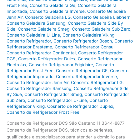
Frost Free
,
Conserto Geladeira Ge
,
Conserto Geladeira
Importada
,
Conserto Geladeira Inverse
,
Conserto Geladeira
Jenn Air
,
Conserto Geladeira LG
,
Conserto Geladeira Liebherr
,
Conserto Geladeira Samsung
,
Conserto Geladeira Side By
Side
,
Conserto Geladeira Smeg
,
Conserto Geladeira Sub Zero
,
Conserto Geladeira U-Line
,
Conserto Geladeira Viking
,
Conserto Refrigerador
,
Conserto Refrigerador Bosch
,
Conserto
Refrigerador Brastemp
,
Conserto Refrigerador Consul
,
Conserto Refrigerador Continental
,
Conserto Refrigerador
DCS
,
Conserto Refrigerador Dulex
,
Conserto Refrigerador
Electrolux
,
Conserto Refrigerador Frigidaire
,
Conserto
Refrigerador Frost Free
,
Conserto Refrigerador GE
,
Conserto
Refrigerador Importado
,
Conserto Refrigerador Inverse
,
Conserto Refrigerador Jenn Air
,
Conserto Refrigerador LG
,
Conserto Refrigerador Samsung
,
Conserto Refrigerador Side
By Side
,
Conserto Refrigerador Smeg
,
Conserto Refrigerador
Sub Zero
,
Conserto Refrigerador U-Line
,
Conserto
Refrigerador Viking
,
Cosnerto de Refrigerador Duplex
,
Cosnerto de Refrigerador Frost Free
Conserto de Refrigerador DCS São Caetano 11 3644-8877
Conserto de Refrigerador DCS, técnicos experientes,
qualificados e especializados para atender a domicílio para