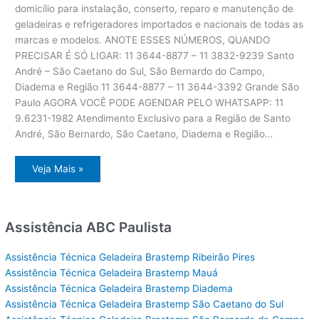
domicílio para instalação, conserto, reparo e manutenção de
geladeiras e refrigeradores importados e nacionais de todas as
marcas e modelos. ANOTE ESSES NÚMEROS, QUANDO
PRECISAR É SÓ LIGAR: 11 3644-8877 – 11 3832-9239 Santo
André – São Caetano do Sul, São Bernardo do Campo,
Diadema e Região 11 3644-8877 – 11 3644-3392 Grande São
Paulo AGORA VOCÊ PODE AGENDAR PELO WHATSAPP: 11
9.6231-1982 Atendimento Exclusivo para a Região de Santo
André, São Bernardo, São Caetano, Diadema e Região…
Conserto
Veja Mais »
de
Refrigerador
DCS
Santo
André
Assistência ABC Paulista
Assistência Técnica Geladeira Brastemp Ribeirão Pires
Assistência Técnica Geladeira Brastemp Mauá
Assistência Técnica Geladeira Brastemp Diadema
Assistência Técnica Geladeira Brastemp São Caetano do Sul