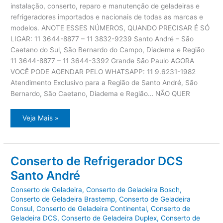
instalação, conserto, reparo e manutenção de geladeiras e
refrigeradores importados e nacionais de todas as marcas e
modelos. ANOTE ESSES NÚMEROS, QUANDO PRECISAR É SÓ
LIGAR: 11 3644-8877 – 11 3832-9239 Santo André – São
Caetano do Sul, São Bernardo do Campo, Diadema e Região
11 3644-8877 – 11 3644-3392 Grande São Paulo AGORA
VOCÊ PODE AGENDAR PELO WHATSAPP: 11 9.6231-1982
Atendimento Exclusivo para a Região de Santo André, São
Bernardo, São Caetano, Diadema e Região… NÃO QUER
Conserto
Veja Mais »
de
Refrigerador
DCS
São
Caetano
Conserto de Refrigerador DCS
Santo André
Conserto de Geladeira
,
Conserto de Geladeira Bosch
,
Conserto de Geladeira Brastemp
,
Conserto de Geladeira
Consul
,
Conserto de Geladeira Continental
,
Conserto de
Geladeira DCS
,
Conserto de Geladeira Duplex
,
Conserto de