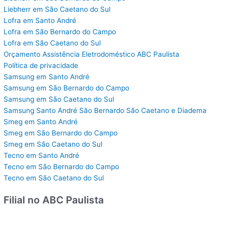
Liebherr em São Caetano do Sul
Lofra em Santo André
Lofra em São Bernardo do Campo
Lofra em São Caetano do Sul
Orçamento Assistência Eletrodoméstico ABC Paulista
Política de privacidade
Samsung em Santo André
Samsung em São Bernardo do Campo
Samsung em São Caetano do Sul
Samsung Santo André São Bernardo São Caetano e Diadema
Smeg em Santo André
Smeg em São Bernardo do Campo
Smeg em São Caetano do Sul
Tecno em Santo André
Tecno em São Bernardo do Campo
Tecno em São Caetano do Sul
Filial no ABC Paulista