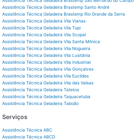
Assistência Técnica Geladeira Brastemp São Bernardo do Campo
Assistência Técnica Geladeira Brastemp Santo André
Assistência Técnica Geladeira Brastemp Rio Grande da Serra
Assistência Técnica Geladeira Vila Vianas
Assistência Técnica Geladeira Vila Tupi
Assistência Técnica Geladeira Vila Scopel
Assistência Técnica Geladeira Vila Santa Mônica
Assistência Técnica Geladeira Vila Nogueira
Assistência Técnica Geladeira Vila Lusitânia
Assistência Técnica Geladeira Vila Industrial
Assistência Técnica Geladeira Vila Gonçalves
Assistência Técnica Geladeira Vila Euclídes
Assistência Técnica Geladeira Vila das Valsas
Assistência Técnica Geladeira Tatetos
Assistência Técnica Geladeira Taquacetuba
Assistência Técnica Geladeira Taboão
Serviços
Assistência Técnica ABC
Assistência Técnica ABCD