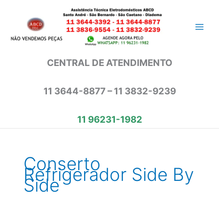
Ir
para
o
conteúdo
CENTRAL DE ATENDIMENTO
11 3644-8877 – 11 3832-9239
11 96231-1982
Conserto
Refrigerador Side By
Side