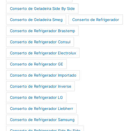
Conserto de Geladeira Side By Side
Conserto de Geladeira Smeg
Conserto de Refrigerador
Conserto de Refrigerador Brastemp
Conserto de Refrigerador Consul
Conserto de Refrigerador Electrolux
Conserto de Refrigerador GE
Conserto de Refrigerador Importado
Conserto de Refrigerador Inverse
Conserto de Refrigerador LG
Conserto de Refrigerador Liebherr
Conserto de Refrigerador Samsung
Conserto de Refrigerador Side By Side