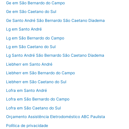
Ge em São Bernardo do Campo
Ge em São Caetano do Sul
Ge Santo André São Bernardo São Caetano Diadema
Lg em Santo André
Lg em São Bernardo do Campo
Lg em São Caetano do Sul
Lg Santo André São Bernardo São Caetano Diadema
Liebherr em Santo André
Liebherr em São Bernardo do Campo
Liebherr em São Caetano do Sul
Lofra em Santo André
Lofra em São Bernardo do Campo
Lofra em São Caetano do Sul
Orçamento Assistência Eletrodoméstico ABC Paulista
Política de privacidade