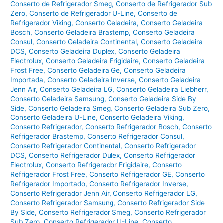
Conserto de Refrigerador Smeg
,
Conserto de Refrigerador Sub
Zero
,
Conserto de Refrigerador U-Line
,
Conserto de
Refrigerador Viking
,
Conserto Geladeira
,
Conserto Geladeira
Bosch
,
Conserto Geladeira Brastemp
,
Conserto Geladeira
Consul
,
Conserto Geladeira Continental
,
Conserto Geladeira
DCS
,
Conserto Geladeira Duplex
,
Conserto Geladeira
Electrolux
,
Conserto Geladeira Frigidaire
,
Conserto Geladeira
Frost Free
,
Conserto Geladeira Ge
,
Conserto Geladeira
Importada
,
Conserto Geladeira Inverse
,
Conserto Geladeira
Jenn Air
,
Conserto Geladeira LG
,
Conserto Geladeira Liebherr
,
Conserto Geladeira Samsung
,
Conserto Geladeira Side By
Side
,
Conserto Geladeira Smeg
,
Conserto Geladeira Sub Zero
,
Conserto Geladeira U-Line
,
Conserto Geladeira Viking
,
Conserto Refrigerador
,
Conserto Refrigerador Bosch
,
Conserto
Refrigerador Brastemp
,
Conserto Refrigerador Consul
,
Conserto Refrigerador Continental
,
Conserto Refrigerador
DCS
,
Conserto Refrigerador Dulex
,
Conserto Refrigerador
Electrolux
,
Conserto Refrigerador Frigidaire
,
Conserto
Refrigerador Frost Free
,
Conserto Refrigerador GE
,
Conserto
Refrigerador Importado
,
Conserto Refrigerador Inverse
,
Conserto Refrigerador Jenn Air
,
Conserto Refrigerador LG
,
Conserto Refrigerador Samsung
,
Conserto Refrigerador Side
By Side
,
Conserto Refrigerador Smeg
,
Conserto Refrigerador
Sub Zero
,
Conserto Refrigerador U-Line
,
Conserto