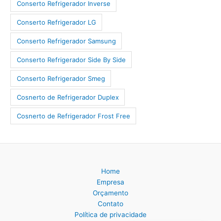
Conserto Refrigerador Inverse
Conserto Refrigerador LG
Conserto Refrigerador Samsung
Conserto Refrigerador Side By Side
Conserto Refrigerador Smeg
Cosnerto de Refrigerador Duplex
Cosnerto de Refrigerador Frost Free
Home
Empresa
Orçamento
Contato
Política de privacidade