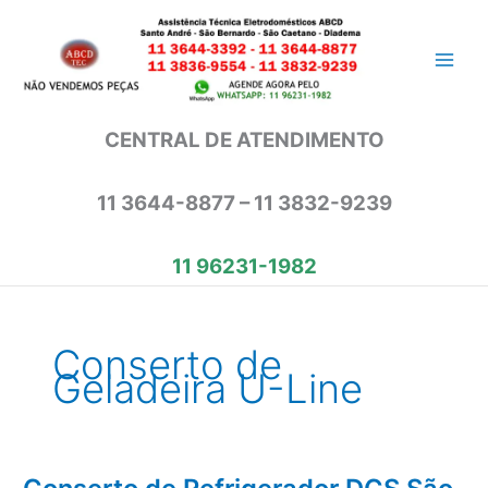
Ir
para
o
conteúdo
CENTRAL DE ATENDIMENTO
11 3644-8877 – 11 3832-9239
11 96231-1982
Conserto de
Geladeira U-Line