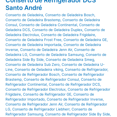
Conserto de Refrigerador DCS
Santo André
Conserto de Geladeira
,
Conserto de Geladeira Bosch
,
Conserto de Geladeira Brastemp
,
Conserto de Geladeira
Consul
,
Conserto de Geladeira Continental
,
Conserto de
Geladeira DCS
,
Conserto de Geladeira Duplex
,
Conserto de
Geladeira Electrolux
,
Conserto de Geladeira Frigidaire
,
Conserto de Geladeira Frost Free
,
Conserto de Geladeira GE
,
Conserto de Geladeira Importada
,
Conserto de Geladeira
Inverse
,
Conserto de Geladeira Jenn Air
,
Conserto de
Geladeira LG
,
Conserto de Geladeira Samsung
,
Conserto de
Geladeira Side By Side
,
Conserto de Geladeira Smeg
,
Conserto de Geladeira Sub Zero
,
Conserto de Geladeira U-
Line
,
Conserto de Geladeira viking
,
Conserto de Refrigerador
,
Conserto de Refrigerador Bosch
,
Conserto de Refrigerador
Brastemp
,
Conserto de Refrigerador Consul
,
Conserto de
Refrigerador Continental
,
Conserto de Refrigerador DCS
,
Conserto de Refrigerador Electrolux
,
Conserto de Refrigerador
Frigidaire
,
Conserto de Refrigerador GE
,
Conserto de
Refrigerador Importado
,
Conserto de Refrigerador Inverse
,
Conserto de Refrigerador Jenn Air
,
Conserto de Refrigerador
LG
,
Conserto de Refrigerador Liebherr
,
Conserto de
Refrigerador Samsung
,
Conserto de Refrigerador Side By Side
,