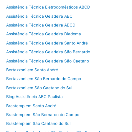
Assistência Técnica Eletrodomésticos ABCD
Assistência Técnica Geladeira ABC
Assistência Técnica Geladeira ABCD
Assistência Técnica Geladeira Diadema
Assistência Técnica Geladeira Santo André
Assistência Técnica Geladeira São Bernardo
Assistência Técnica Geladeira São Caetano
Bertazzoni em Santo André
Bertazzoni em São Bernardo do Campo
Bertazzoni em São Caetano do Sul
Blog Assistência ABC Paulista
Brastemp em Santo André
Brastemp em São Bernardo do Campo
Brastemp em São Caetano do Sul