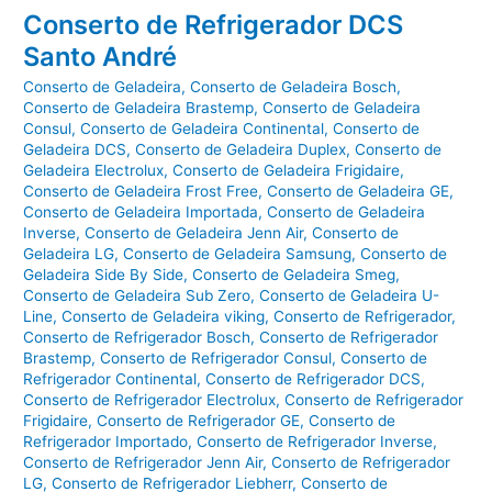
Conserto de Refrigerador DCS
Santo André
Conserto de Geladeira
,
Conserto de Geladeira Bosch
,
Conserto de Geladeira Brastemp
,
Conserto de Geladeira
Consul
,
Conserto de Geladeira Continental
,
Conserto de
Geladeira DCS
,
Conserto de Geladeira Duplex
,
Conserto de
Geladeira Electrolux
,
Conserto de Geladeira Frigidaire
,
Conserto de Geladeira Frost Free
,
Conserto de Geladeira GE
,
Conserto de Geladeira Importada
,
Conserto de Geladeira
Inverse
,
Conserto de Geladeira Jenn Air
,
Conserto de
Geladeira LG
,
Conserto de Geladeira Samsung
,
Conserto de
Geladeira Side By Side
,
Conserto de Geladeira Smeg
,
Conserto de Geladeira Sub Zero
,
Conserto de Geladeira U-
Line
,
Conserto de Geladeira viking
,
Conserto de Refrigerador
,
Conserto de Refrigerador Bosch
,
Conserto de Refrigerador
Brastemp
,
Conserto de Refrigerador Consul
,
Conserto de
Refrigerador Continental
,
Conserto de Refrigerador DCS
,
Conserto de Refrigerador Electrolux
,
Conserto de Refrigerador
Frigidaire
,
Conserto de Refrigerador GE
,
Conserto de
Refrigerador Importado
,
Conserto de Refrigerador Inverse
,
Conserto de Refrigerador Jenn Air
,
Conserto de Refrigerador
LG
,
Conserto de Refrigerador Liebherr
,
Conserto de