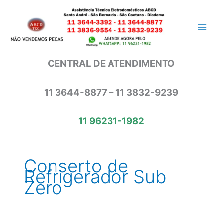
Ir
para
o
conteúdo
CENTRAL DE ATENDIMENTO
11 3644-8877 – 11 3832-9239
11 96231-1982
Conserto de
Refrigerador Sub
Zero