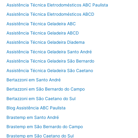
Assistência Técnica Eletrodomésticos ABC Paulista
Assistência Técnica Eletrodomésticos ABCD
Assistência Técnica Geladeira ABC
Assistência Técnica Geladeira ABCD
Assistência Técnica Geladeira Diadema
Assistência Técnica Geladeira Santo André
Assistência Técnica Geladeira São Bernardo
Assistência Técnica Geladeira São Caetano
Bertazzoni em Santo André
Bertazzoni em São Bernardo do Campo
Bertazzoni em São Caetano do Sul
Blog Assistência ABC Paulista
Brastemp em Santo André
Brastemp em São Bernardo do Campo
Brastemp em São Caetano do Sul