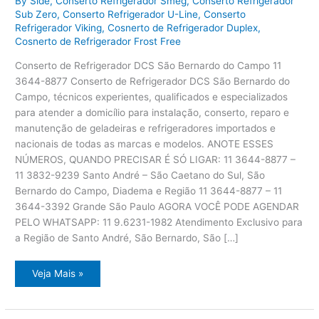
By Side
,
Conserto Refrigerador Smeg
,
Conserto Refrigerador
Sub Zero
,
Conserto Refrigerador U-Line
,
Conserto
Refrigerador Viking
,
Cosnerto de Refrigerador Duplex
,
Cosnerto de Refrigerador Frost Free
Conserto de Refrigerador DCS São Bernardo do Campo 11
3644-8877 Conserto de Refrigerador DCS São Bernardo do
Campo, técnicos experientes, qualificados e especializados
para atender a domicílio para instalação, conserto, reparo e
manutenção de geladeiras e refrigeradores importados e
nacionais de todas as marcas e modelos. ANOTE ESSES
NÚMEROS, QUANDO PRECISAR É SÓ LIGAR: 11 3644-8877 –
11 3832-9239 Santo André – São Caetano do Sul, São
Bernardo do Campo, Diadema e Região 11 3644-8877 – 11
3644-3392 Grande São Paulo AGORA VOCÊ PODE AGENDAR
PELO WHATSAPP: 11 9.6231-1982 Atendimento Exclusivo para
a Região de Santo André, São Bernardo, São […]
Conserto
Veja Mais »
de
Refrigerador
DCS
São
Bernardo