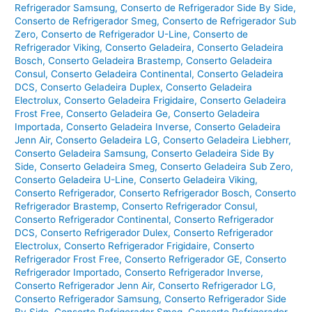
Refrigerador Samsung
,
Conserto de Refrigerador Side By Side
,
Conserto de Refrigerador Smeg
,
Conserto de Refrigerador Sub
Zero
,
Conserto de Refrigerador U-Line
,
Conserto de
Refrigerador Viking
,
Conserto Geladeira
,
Conserto Geladeira
Bosch
,
Conserto Geladeira Brastemp
,
Conserto Geladeira
Consul
,
Conserto Geladeira Continental
,
Conserto Geladeira
DCS
,
Conserto Geladeira Duplex
,
Conserto Geladeira
Electrolux
,
Conserto Geladeira Frigidaire
,
Conserto Geladeira
Frost Free
,
Conserto Geladeira Ge
,
Conserto Geladeira
Importada
,
Conserto Geladeira Inverse
,
Conserto Geladeira
Jenn Air
,
Conserto Geladeira LG
,
Conserto Geladeira Liebherr
,
Conserto Geladeira Samsung
,
Conserto Geladeira Side By
Side
,
Conserto Geladeira Smeg
,
Conserto Geladeira Sub Zero
,
Conserto Geladeira U-Line
,
Conserto Geladeira Viking
,
Conserto Refrigerador
,
Conserto Refrigerador Bosch
,
Conserto
Refrigerador Brastemp
,
Conserto Refrigerador Consul
,
Conserto Refrigerador Continental
,
Conserto Refrigerador
DCS
,
Conserto Refrigerador Dulex
,
Conserto Refrigerador
Electrolux
,
Conserto Refrigerador Frigidaire
,
Conserto
Refrigerador Frost Free
,
Conserto Refrigerador GE
,
Conserto
Refrigerador Importado
,
Conserto Refrigerador Inverse
,
Conserto Refrigerador Jenn Air
,
Conserto Refrigerador LG
,
Conserto Refrigerador Samsung
,
Conserto Refrigerador Side