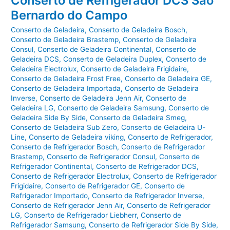
Conserto de Refrigerador DCS São
Bernardo do Campo
Conserto de Geladeira
,
Conserto de Geladeira Bosch
,
Conserto de Geladeira Brastemp
,
Conserto de Geladeira
Consul
,
Conserto de Geladeira Continental
,
Conserto de
Geladeira DCS
,
Conserto de Geladeira Duplex
,
Conserto de
Geladeira Electrolux
,
Conserto de Geladeira Frigidaire
,
Conserto de Geladeira Frost Free
,
Conserto de Geladeira GE
,
Conserto de Geladeira Importada
,
Conserto de Geladeira
Inverse
,
Conserto de Geladeira Jenn Air
,
Conserto de
Geladeira LG
,
Conserto de Geladeira Samsung
,
Conserto de
Geladeira Side By Side
,
Conserto de Geladeira Smeg
,
Conserto de Geladeira Sub Zero
,
Conserto de Geladeira U-
Line
,
Conserto de Geladeira viking
,
Conserto de Refrigerador
,
Conserto de Refrigerador Bosch
,
Conserto de Refrigerador
Brastemp
,
Conserto de Refrigerador Consul
,
Conserto de
Refrigerador Continental
,
Conserto de Refrigerador DCS
,
Conserto de Refrigerador Electrolux
,
Conserto de Refrigerador
Frigidaire
,
Conserto de Refrigerador GE
,
Conserto de
Refrigerador Importado
,
Conserto de Refrigerador Inverse
,
Conserto de Refrigerador Jenn Air
,
Conserto de Refrigerador
LG
,
Conserto de Refrigerador Liebherr
,
Conserto de
Refrigerador Samsung
,
Conserto de Refrigerador Side By Side
,