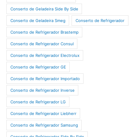
Conserto de Geladeira Side By Side
Conserto de Geladeira Smeg
Conserto de Refrigerador
Conserto de Refrigerador Brastemp
Conserto de Refrigerador Consul
Conserto de Refrigerador Electrolux
Conserto de Refrigerador GE
Conserto de Refrigerador Importado
Conserto de Refrigerador Inverse
Conserto de Refrigerador LG
Conserto de Refrigerador Liebherr
Conserto de Refrigerador Samsung
Conserto de Refrigerador Side By Side