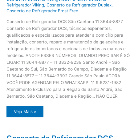
Refrigerador Viking
,
Cosnerto de Refrigerador Duplex
,
Cosnerto de Refrigerador Frost Free
Conserto de Refrigerador DCS São Caetano 11 3644-8877
Conserto de Refrigerador DCS, técnicos experientes,
qualificados e especializados para atender a domicílio para
instalação, conserto, reparo e manutenção de geladeiras e
refrigeradores importados e nacionais de todas as marcas e
modelos. ANOTE ESSES NÚMEROS, QUANDO PRECISAR É SÓ
LIGAR: 11 3644-8877 – 11 3832-9239 Santo André – São
Caetano do Sul, São Bernardo do Campo, Diadema e Região
11 3644-8877 – 11 3644-3392 Grande São Paulo AGORA
VOCÊ PODE AGENDAR PELO WHATSAPP: 11 9.6231-1982
Atendimento Exclusivo para a Região de Santo André, São
Bernardo, São Caetano, Diadema e Região… NÃO QUER
Conserto
Veja Mais »
de
Refrigerador
DCS
São
Caetano