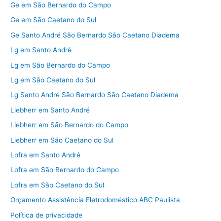
Ge em São Bernardo do Campo
Ge em São Caetano do Sul
Ge Santo André São Bernardo São Caetano Diadema
Lg em Santo André
Lg em São Bernardo do Campo
Lg em São Caetano do Sul
Lg Santo André São Bernardo São Caetano Diadema
Liebherr em Santo André
Liebherr em São Bernardo do Campo
Liebherr em São Caetano do Sul
Lofra em Santo André
Lofra em São Bernardo do Campo
Lofra em São Caetano do Sul
Orçamento Assistência Eletrodoméstico ABC Paulista
Política de privacidade