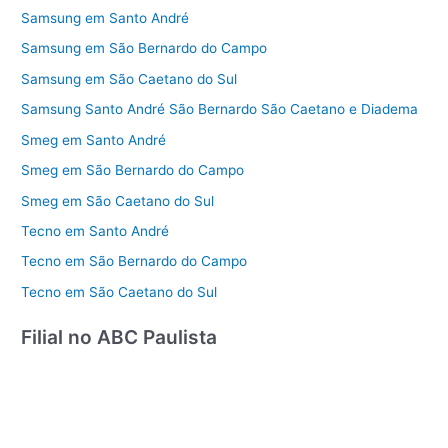
Samsung em Santo André
Samsung em São Bernardo do Campo
Samsung em São Caetano do Sul
Samsung Santo André São Bernardo São Caetano e Diadema
Smeg em Santo André
Smeg em São Bernardo do Campo
Smeg em São Caetano do Sul
Tecno em Santo André
Tecno em São Bernardo do Campo
Tecno em São Caetano do Sul
Filial no ABC Paulista