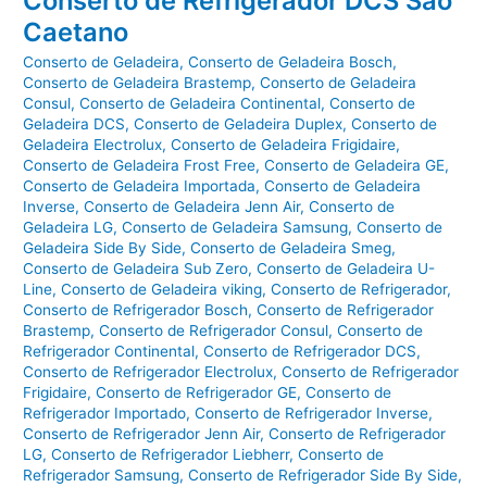
Conserto de Refrigerador DCS São
Campo
Caetano
Conserto de Geladeira
,
Conserto de Geladeira Bosch
,
Conserto de Geladeira Brastemp
,
Conserto de Geladeira
Consul
,
Conserto de Geladeira Continental
,
Conserto de
Geladeira DCS
,
Conserto de Geladeira Duplex
,
Conserto de
Geladeira Electrolux
,
Conserto de Geladeira Frigidaire
,
Conserto de Geladeira Frost Free
,
Conserto de Geladeira GE
,
Conserto de Geladeira Importada
,
Conserto de Geladeira
Inverse
,
Conserto de Geladeira Jenn Air
,
Conserto de
Geladeira LG
,
Conserto de Geladeira Samsung
,
Conserto de
Geladeira Side By Side
,
Conserto de Geladeira Smeg
,
Conserto de Geladeira Sub Zero
,
Conserto de Geladeira U-
Line
,
Conserto de Geladeira viking
,
Conserto de Refrigerador
,
Conserto de Refrigerador Bosch
,
Conserto de Refrigerador
Brastemp
,
Conserto de Refrigerador Consul
,
Conserto de
Refrigerador Continental
,
Conserto de Refrigerador DCS
,
Conserto de Refrigerador Electrolux
,
Conserto de Refrigerador
Frigidaire
,
Conserto de Refrigerador GE
,
Conserto de
Refrigerador Importado
,
Conserto de Refrigerador Inverse
,
Conserto de Refrigerador Jenn Air
,
Conserto de Refrigerador
LG
,
Conserto de Refrigerador Liebherr
,
Conserto de
Refrigerador Samsung
,
Conserto de Refrigerador Side By Side
,