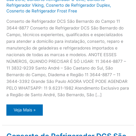
Refrigerador Viking
,
Cosnerto de Refrigerador Duplex
,
Cosnerto de Refrigerador Frost Free
Conserto de Refrigerador DCS São Bernardo do Campo 11
3644-8877 Conserto de Refrigerador DCS São Bernardo do
Campo, técnicos experientes, qualificados e especializados
para atender a domicílio para instalação, conserto, reparo e
manutenção de geladeiras e refrigeradores importados e
nacionais de todas as marcas e modelos. ANOTE ESSES
NÚMEROS, QUANDO PRECISAR É SÓ LIGAR: 11 3644-8877 –
11 3832-9239 Santo André – São Caetano do Sul, São
Bernardo do Campo, Diadema e Região 11 3644-8877 – 11
3644-3392 Grande São Paulo AGORA VOCÊ PODE AGENDAR
PELO WHATSAPP: 11 9.6231-1982 Atendimento Exclusivo para
a Região de Santo André, São Bernardo, São […]
Conserto
Veja Mais »
de
Refrigerador
DCS
São
Bernardo
do