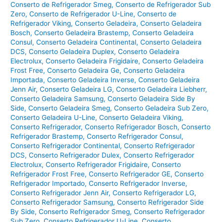
Conserto de Refrigerador Smeg
,
Conserto de Refrigerador Sub
Zero
,
Conserto de Refrigerador U-Line
,
Conserto de
Refrigerador Viking
,
Conserto Geladeira
,
Conserto Geladeira
Bosch
,
Conserto Geladeira Brastemp
,
Conserto Geladeira
Consul
,
Conserto Geladeira Continental
,
Conserto Geladeira
DCS
,
Conserto Geladeira Duplex
,
Conserto Geladeira
Electrolux
,
Conserto Geladeira Frigidaire
,
Conserto Geladeira
Frost Free
,
Conserto Geladeira Ge
,
Conserto Geladeira
Importada
,
Conserto Geladeira Inverse
,
Conserto Geladeira
Jenn Air
,
Conserto Geladeira LG
,
Conserto Geladeira Liebherr
,
Conserto Geladeira Samsung
,
Conserto Geladeira Side By
Side
,
Conserto Geladeira Smeg
,
Conserto Geladeira Sub Zero
,
Conserto Geladeira U-Line
,
Conserto Geladeira Viking
,
Conserto Refrigerador
,
Conserto Refrigerador Bosch
,
Conserto
Refrigerador Brastemp
,
Conserto Refrigerador Consul
,
Conserto Refrigerador Continental
,
Conserto Refrigerador
DCS
,
Conserto Refrigerador Dulex
,
Conserto Refrigerador
Electrolux
,
Conserto Refrigerador Frigidaire
,
Conserto
Refrigerador Frost Free
,
Conserto Refrigerador GE
,
Conserto
Refrigerador Importado
,
Conserto Refrigerador Inverse
,
Conserto Refrigerador Jenn Air
,
Conserto Refrigerador LG
,
Conserto Refrigerador Samsung
,
Conserto Refrigerador Side
By Side
,
Conserto Refrigerador Smeg
,
Conserto Refrigerador
Sub Zero
,
Conserto Refrigerador U-Line
,
Conserto