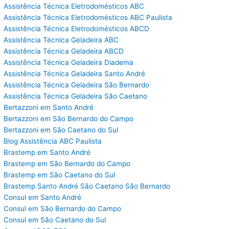
Assistência Técnica Eletrodomésticos ABC
Assistência Técnica Eletrodomésticos ABC Paulista
Assistência Técnica Eletrodomésticos ABCD
Assistência Técnica Geladeira ABC
Assistência Técnica Geladeira ABCD
Assistência Técnica Geladeira Diadema
Assistência Técnica Geladeira Santo André
Assistência Técnica Geladeira São Bernardo
Assistência Técnica Geladeira São Caetano
Bertazzoni em Santo André
Bertazzoni em São Bernardo do Campo
Bertazzoni em São Caetano do Sul
Blog Assistência ABC Paulista
Brastemp em Santo André
Brastemp em São Bernardo do Campo
Brastemp em São Caetano do Sul
Brastemp Santo André São Caetano São Bernardo
Consul em Santo André
Consul em São Bernardo do Campo
Consul em São Caetano do Sul