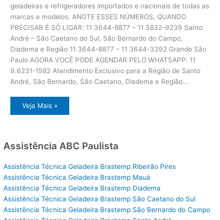
geladeiras e refrigeradores importados e nacionais de todas as
marcas e modelos. ANOTE ESSES NÚMEROS, QUANDO
PRECISAR É SÓ LIGAR: 11 3644-8877 – 11 3832-9239 Santo
André – São Caetano do Sul, São Bernardo do Campo,
Diadema e Região 11 3644-8877 – 11 3644-3392 Grande São
Paulo AGORA VOCÊ PODE AGENDAR PELO WHATSAPP: 11
9.6231-1982 Atendimento Exclusivo para a Região de Santo
André, São Bernardo, São Caetano, Diadema e Região…
Conserto
Veja Mais »
de
Refrigerador
DCS
Santo
André
Assistência ABC Paulista
Assistência Técnica Geladeira Brastemp Ribeirão Pires
Assistência Técnica Geladeira Brastemp Mauá
Assistência Técnica Geladeira Brastemp Diadema
Assistência Técnica Geladeira Brastemp São Caetano do Sul
Assistência Técnica Geladeira Brastemp São Bernardo do Campo