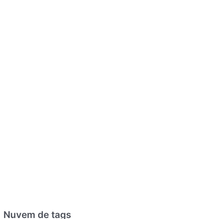
Nuvem de tags