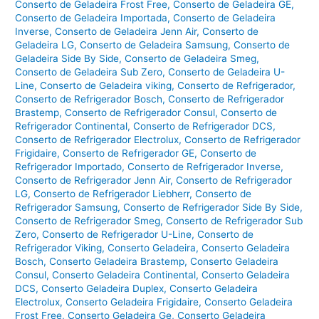
Conserto de Geladeira Frost Free
,
Conserto de Geladeira GE
,
Conserto de Geladeira Importada
,
Conserto de Geladeira
Inverse
,
Conserto de Geladeira Jenn Air
,
Conserto de
Geladeira LG
,
Conserto de Geladeira Samsung
,
Conserto de
Geladeira Side By Side
,
Conserto de Geladeira Smeg
,
Conserto de Geladeira Sub Zero
,
Conserto de Geladeira U-
Line
,
Conserto de Geladeira viking
,
Conserto de Refrigerador
,
Conserto de Refrigerador Bosch
,
Conserto de Refrigerador
Brastemp
,
Conserto de Refrigerador Consul
,
Conserto de
Refrigerador Continental
,
Conserto de Refrigerador DCS
,
Conserto de Refrigerador Electrolux
,
Conserto de Refrigerador
Frigidaire
,
Conserto de Refrigerador GE
,
Conserto de
Refrigerador Importado
,
Conserto de Refrigerador Inverse
,
Conserto de Refrigerador Jenn Air
,
Conserto de Refrigerador
LG
,
Conserto de Refrigerador Liebherr
,
Conserto de
Refrigerador Samsung
,
Conserto de Refrigerador Side By Side
,
Conserto de Refrigerador Smeg
,
Conserto de Refrigerador Sub
Zero
,
Conserto de Refrigerador U-Line
,
Conserto de
Refrigerador Viking
,
Conserto Geladeira
,
Conserto Geladeira
Bosch
,
Conserto Geladeira Brastemp
,
Conserto Geladeira
Consul
,
Conserto Geladeira Continental
,
Conserto Geladeira
DCS
,
Conserto Geladeira Duplex
,
Conserto Geladeira
Electrolux
,
Conserto Geladeira Frigidaire
,
Conserto Geladeira
Frost Free
,
Conserto Geladeira Ge
,
Conserto Geladeira