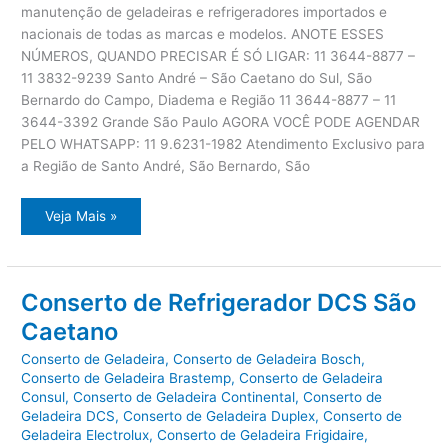
manutenção de geladeiras e refrigeradores importados e
nacionais de todas as marcas e modelos. ANOTE ESSES
NÚMEROS, QUANDO PRECISAR É SÓ LIGAR: 11 3644-8877 –
11 3832-9239 Santo André – São Caetano do Sul, São
Bernardo do Campo, Diadema e Região 11 3644-8877 – 11
3644-3392 Grande São Paulo AGORA VOCÊ PODE AGENDAR
PELO WHATSAPP: 11 9.6231-1982 Atendimento Exclusivo para
a Região de Santo André, São Bernardo, São
Conserto
Veja Mais »
de
Refrigerador
DCS
São
Bernardo
do
Conserto de Refrigerador DCS São
Campo
Caetano
Conserto de Geladeira
,
Conserto de Geladeira Bosch
,
Conserto de Geladeira Brastemp
,
Conserto de Geladeira
Consul
,
Conserto de Geladeira Continental
,
Conserto de
Geladeira DCS
,
Conserto de Geladeira Duplex
,
Conserto de
Geladeira Electrolux
,
Conserto de Geladeira Frigidaire
,