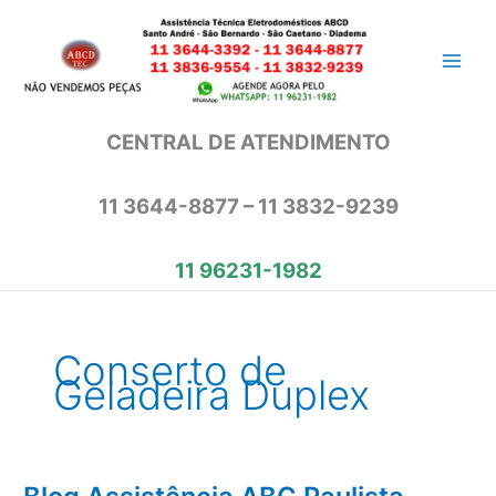
Ir
para
o
conteúdo
CENTRAL DE ATENDIMENTO
11 3644-8877 – 11 3832-9239
11 96231-1982
Conserto de
Geladeira Duplex