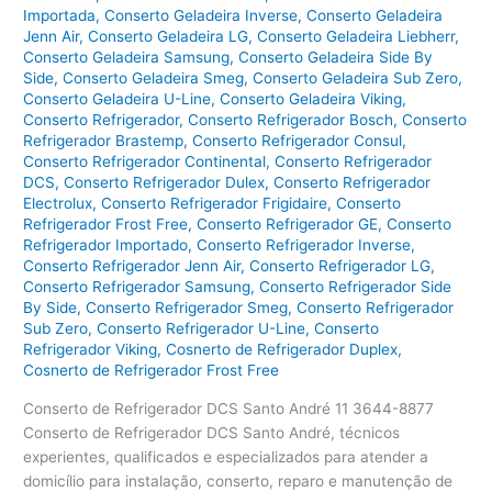
Importada
,
Conserto Geladeira Inverse
,
Conserto Geladeira
Jenn Air
,
Conserto Geladeira LG
,
Conserto Geladeira Liebherr
,
Conserto Geladeira Samsung
,
Conserto Geladeira Side By
Side
,
Conserto Geladeira Smeg
,
Conserto Geladeira Sub Zero
,
Conserto Geladeira U-Line
,
Conserto Geladeira Viking
,
Conserto Refrigerador
,
Conserto Refrigerador Bosch
,
Conserto
Refrigerador Brastemp
,
Conserto Refrigerador Consul
,
Conserto Refrigerador Continental
,
Conserto Refrigerador
DCS
,
Conserto Refrigerador Dulex
,
Conserto Refrigerador
Electrolux
,
Conserto Refrigerador Frigidaire
,
Conserto
Refrigerador Frost Free
,
Conserto Refrigerador GE
,
Conserto
Refrigerador Importado
,
Conserto Refrigerador Inverse
,
Conserto Refrigerador Jenn Air
,
Conserto Refrigerador LG
,
Conserto Refrigerador Samsung
,
Conserto Refrigerador Side
By Side
,
Conserto Refrigerador Smeg
,
Conserto Refrigerador
Sub Zero
,
Conserto Refrigerador U-Line
,
Conserto
Refrigerador Viking
,
Cosnerto de Refrigerador Duplex
,
Cosnerto de Refrigerador Frost Free
Conserto de Refrigerador DCS Santo André 11 3644-8877
Conserto de Refrigerador DCS Santo André, técnicos
experientes, qualificados e especializados para atender a
domicílio para instalação, conserto, reparo e manutenção de