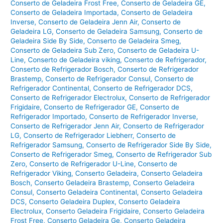
Conserto de Geladeira Frost Free
,
Conserto de Geladeira GE
,
Conserto de Geladeira Importada
,
Conserto de Geladeira
Inverse
,
Conserto de Geladeira Jenn Air
,
Conserto de
Geladeira LG
,
Conserto de Geladeira Samsung
,
Conserto de
Geladeira Side By Side
,
Conserto de Geladeira Smeg
,
Conserto de Geladeira Sub Zero
,
Conserto de Geladeira U-
Line
,
Conserto de Geladeira viking
,
Conserto de Refrigerador
,
Conserto de Refrigerador Bosch
,
Conserto de Refrigerador
Brastemp
,
Conserto de Refrigerador Consul
,
Conserto de
Refrigerador Continental
,
Conserto de Refrigerador DCS
,
Conserto de Refrigerador Electrolux
,
Conserto de Refrigerador
Frigidaire
,
Conserto de Refrigerador GE
,
Conserto de
Refrigerador Importado
,
Conserto de Refrigerador Inverse
,
Conserto de Refrigerador Jenn Air
,
Conserto de Refrigerador
LG
,
Conserto de Refrigerador Liebherr
,
Conserto de
Refrigerador Samsung
,
Conserto de Refrigerador Side By Side
,
Conserto de Refrigerador Smeg
,
Conserto de Refrigerador Sub
Zero
,
Conserto de Refrigerador U-Line
,
Conserto de
Refrigerador Viking
,
Conserto Geladeira
,
Conserto Geladeira
Bosch
,
Conserto Geladeira Brastemp
,
Conserto Geladeira
Consul
,
Conserto Geladeira Continental
,
Conserto Geladeira
DCS
,
Conserto Geladeira Duplex
,
Conserto Geladeira
Electrolux
,
Conserto Geladeira Frigidaire
,
Conserto Geladeira
Frost Free
,
Conserto Geladeira Ge
,
Conserto Geladeira