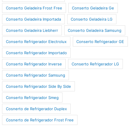
Conserto Geladeira Frost Free
Conserto Geladeira Ge
Conserto Geladeira Importada
Conserto Geladeira LG
Conserto Geladeira Liebherr
Conserto Geladeira Samsung
Conserto Refrigerador Electrolux
Conserto Refrigerador GE
Conserto Refrigerador Importado
Conserto Refrigerador Inverse
Conserto Refrigerador LG
Conserto Refrigerador Samsung
Conserto Refrigerador Side By Side
Conserto Refrigerador Smeg
Cosnerto de Refrigerador Duplex
Cosnerto de Refrigerador Frost Free