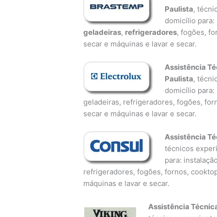
Paulista
, técn
domicílio para:
geladeiras
,
refrigeradores
, fogões, f
secar e máquinas e lavar e secar.
Assistência Té
Paulista
, técn
domicílio para:
geladeiras, refrigeradores, fogões, fo
secar e máquinas e lavar e secar.
Assistência Té
técnicos experi
para: instalaçã
refrigeradores, fogões, fornos, cookto
máquinas e lavar e secar.
Assistência Técnic