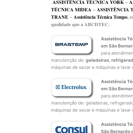
ASSISTÊNCIA TÉCNICA YORK
–
A
TÉCNICA MIDEA
–
ASSISTÊNCIA 
TRANE
–
Assistência Técnica Tempo
, 
qualidade que a ABCDTEC.
Assistência Té
em São Berna
para atendiment
manutenção de:
geladeiras
,
refrigera
máquinas de secar e máquinas e lavar 
Assistência Té
em São Berna
para atendiment
manutenção de: geladeiras, refrigerado
máquinas de secar e máquinas e lavar 
Assistência Té
São Bernardo