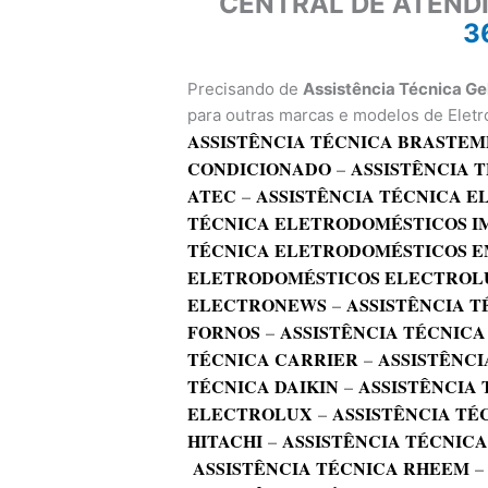
CENTRAL DE ATEND
3
Precisando de
Assistência Técnica Ge
para outras marcas e modelos de Eletr
ASSISTÊNCIA TÉCNICA BRASTEM
CONDICIONADO
–
ASSISTÊNCIA 
ATEC
–
ASSISTÊNCIA TÉCNICA 
TÉCNICA ELETRODOMÉSTICOS I
TÉCNICA ELETRODOMÉSTICOS E
ELETRODOMÉSTICOS ELECTROL
ELECTRONEWS
–
ASSISTÊNCIA T
FORNOS
–
ASSISTÊNCIA TÉCNICA
TÉCNICA CARRIER
–
ASSISTÊNCI
TÉCNICA DAIKIN
–
ASSISTÊNCIA
ELECTROLUX
–
ASSISTÊNCIA TÉ
HITACHI
–
ASSISTÊNCIA TÉCNIC
ASSISTÊNCIA TÉCNICA RHEEM