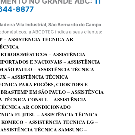
IMENTO NO GRANDE ABC:
11
644-8877
ladeira Vila Industrial, São Bernardo do Campo
odomésticos, a ABCDTEC indica a seus clientes:
P
–
ASSISTÊNCIA TÉCNICA AR
TÉCNICA
ELETRODOMÉSTICOS
–
ASSISTÊNCIA
MPORTADOS E NACIONAIS
–
ASSISTÊNCIA
M SÃO PAULO
–
ASSISTÊNCIA TÉCNICA
UX
–
ASSISTÊNCIA TÉCNICA
ÉCNICA PARA FOGÕES, COOKTOPS E
 BRASTEMP EM SÃO PAULO
–
ASSISTÊNCIA
A TÉCNICA CONSUL
–
ASSISTÊNCIA
 TÉCNICA AR CONDICIONADO
CNICA FUJITSU
–
ASSISTÊNCIA TÉCNICA
A KOMECO
–
ASSISTÊNCIA TÉCNICA LG
–
–
ASSISTÊNCIA TÉCNICA SAMSUNG
–