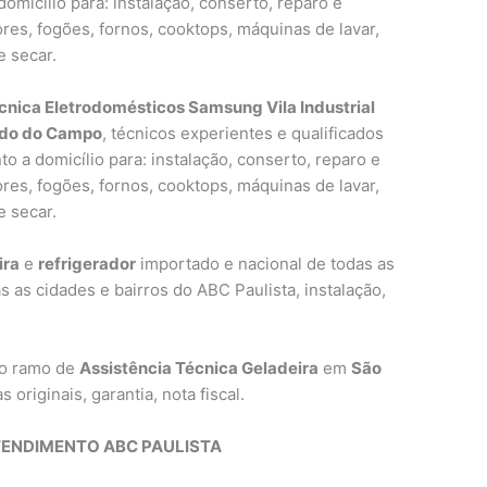
omicílio para: instalação, conserto, reparo e
res, fogões, fornos, cooktops, máquinas de lavar,
e secar.
cnica Eletrodomésticos Samsung Vila Industrial
rdo do Campo
, técnicos experientes e qualificados
o a domicílio para: instalação, conserto, reparo e
res, fogões, fornos, cooktops, máquinas de lavar,
e secar.
ira
e
refrigerador
importado e nacional de todas as
s as cidades e bairros do ABC Paulista, instalação,
no ramo de
Assistência Técnica Geladeira
em
São
s originais, garantia, nota fiscal.
TENDIMENTO ABC PAULISTA