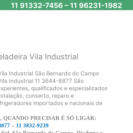
11 91332-7456
–
11 96231-1982
ladeira Vila Industrial
Vila Industrial São Bernardo do Campo
Vila Industrial 11 3644-8877 São
perientes, qualificados e especializados
nstalação, conserto, reparo e
frigeradores importados e nacionais de
 QUANDO PRECISAR É SÓ LIGAR:
8877
–
11 3832-9239
 Sul, São Bernardo do Campo, Diadema e