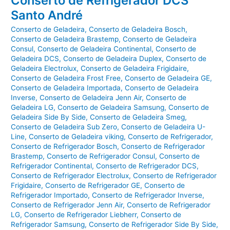
Conserto de Refrigerador DCS
Santo André
Conserto de Geladeira
,
Conserto de Geladeira Bosch
,
Conserto de Geladeira Brastemp
,
Conserto de Geladeira
Consul
,
Conserto de Geladeira Continental
,
Conserto de
Geladeira DCS
,
Conserto de Geladeira Duplex
,
Conserto de
Geladeira Electrolux
,
Conserto de Geladeira Frigidaire
,
Conserto de Geladeira Frost Free
,
Conserto de Geladeira GE
,
Conserto de Geladeira Importada
,
Conserto de Geladeira
Inverse
,
Conserto de Geladeira Jenn Air
,
Conserto de
Geladeira LG
,
Conserto de Geladeira Samsung
,
Conserto de
Geladeira Side By Side
,
Conserto de Geladeira Smeg
,
Conserto de Geladeira Sub Zero
,
Conserto de Geladeira U-
Line
,
Conserto de Geladeira viking
,
Conserto de Refrigerador
,
Conserto de Refrigerador Bosch
,
Conserto de Refrigerador
Brastemp
,
Conserto de Refrigerador Consul
,
Conserto de
Refrigerador Continental
,
Conserto de Refrigerador DCS
,
Conserto de Refrigerador Electrolux
,
Conserto de Refrigerador
Frigidaire
,
Conserto de Refrigerador GE
,
Conserto de
Refrigerador Importado
,
Conserto de Refrigerador Inverse
,
Conserto de Refrigerador Jenn Air
,
Conserto de Refrigerador
LG
,
Conserto de Refrigerador Liebherr
,
Conserto de
Refrigerador Samsung
,
Conserto de Refrigerador Side By Side
,