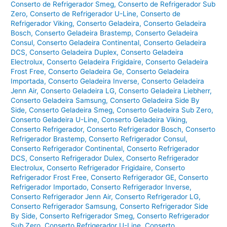
Conserto de Refrigerador Smeg
,
Conserto de Refrigerador Sub
Zero
,
Conserto de Refrigerador U-Line
,
Conserto de
Refrigerador Viking
,
Conserto Geladeira
,
Conserto Geladeira
Bosch
,
Conserto Geladeira Brastemp
,
Conserto Geladeira
Consul
,
Conserto Geladeira Continental
,
Conserto Geladeira
DCS
,
Conserto Geladeira Duplex
,
Conserto Geladeira
Electrolux
,
Conserto Geladeira Frigidaire
,
Conserto Geladeira
Frost Free
,
Conserto Geladeira Ge
,
Conserto Geladeira
Importada
,
Conserto Geladeira Inverse
,
Conserto Geladeira
Jenn Air
,
Conserto Geladeira LG
,
Conserto Geladeira Liebherr
,
Conserto Geladeira Samsung
,
Conserto Geladeira Side By
Side
,
Conserto Geladeira Smeg
,
Conserto Geladeira Sub Zero
,
Conserto Geladeira U-Line
,
Conserto Geladeira Viking
,
Conserto Refrigerador
,
Conserto Refrigerador Bosch
,
Conserto
Refrigerador Brastemp
,
Conserto Refrigerador Consul
,
Conserto Refrigerador Continental
,
Conserto Refrigerador
DCS
,
Conserto Refrigerador Dulex
,
Conserto Refrigerador
Electrolux
,
Conserto Refrigerador Frigidaire
,
Conserto
Refrigerador Frost Free
,
Conserto Refrigerador GE
,
Conserto
Refrigerador Importado
,
Conserto Refrigerador Inverse
,
Conserto Refrigerador Jenn Air
,
Conserto Refrigerador LG
,
Conserto Refrigerador Samsung
,
Conserto Refrigerador Side
By Side
,
Conserto Refrigerador Smeg
,
Conserto Refrigerador
Sub Zero
,
Conserto Refrigerador U-Line
,
Conserto