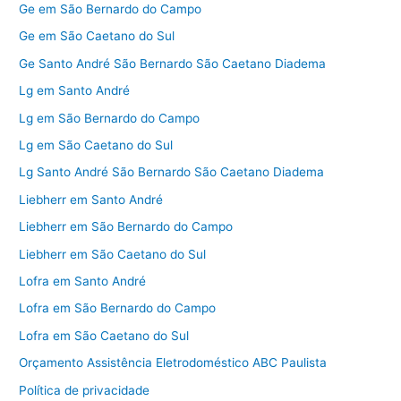
Ge em São Bernardo do Campo
Ge em São Caetano do Sul
Ge Santo André São Bernardo São Caetano Diadema
Lg em Santo André
Lg em São Bernardo do Campo
Lg em São Caetano do Sul
Lg Santo André São Bernardo São Caetano Diadema
Liebherr em Santo André
Liebherr em São Bernardo do Campo
Liebherr em São Caetano do Sul
Lofra em Santo André
Lofra em São Bernardo do Campo
Lofra em São Caetano do Sul
Orçamento Assistência Eletrodoméstico ABC Paulista
Política de privacidade