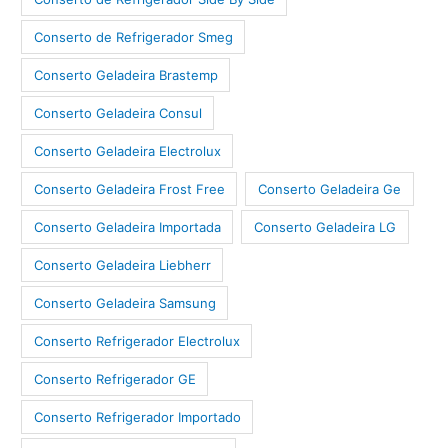
Conserto de Refrigerador Smeg
Conserto Geladeira Brastemp
Conserto Geladeira Consul
Conserto Geladeira Electrolux
Conserto Geladeira Frost Free
Conserto Geladeira Ge
Conserto Geladeira Importada
Conserto Geladeira LG
Conserto Geladeira Liebherr
Conserto Geladeira Samsung
Conserto Refrigerador Electrolux
Conserto Refrigerador GE
Conserto Refrigerador Importado