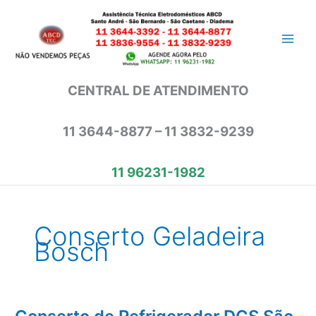
Ir
para
o
conteúdo
CENTRAL DE ATENDIMENTO
11 3644-8877 – 11 3832-9239
11 96231-1982
Conserto Geladeira
Bosch