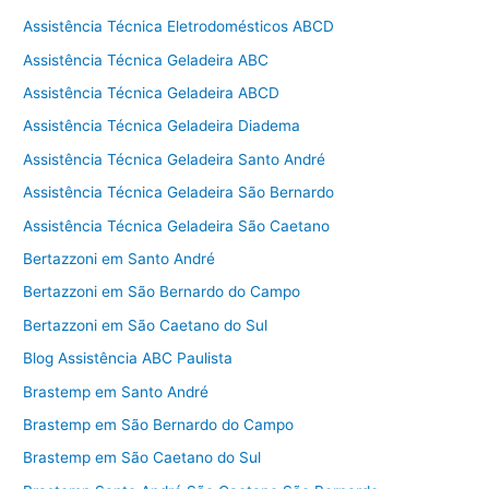
Assistência Técnica Eletrodomésticos ABCD
Assistência Técnica Geladeira ABC
Assistência Técnica Geladeira ABCD
Assistência Técnica Geladeira Diadema
Assistência Técnica Geladeira Santo André
Assistência Técnica Geladeira São Bernardo
Assistência Técnica Geladeira São Caetano
Bertazzoni em Santo André
Bertazzoni em São Bernardo do Campo
Bertazzoni em São Caetano do Sul
Blog Assistência ABC Paulista
Brastemp em Santo André
Brastemp em São Bernardo do Campo
Brastemp em São Caetano do Sul