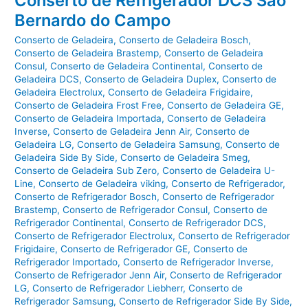
Conserto de Refrigerador DCS São
Bernardo do Campo
Conserto de Geladeira
,
Conserto de Geladeira Bosch
,
Conserto de Geladeira Brastemp
,
Conserto de Geladeira
Consul
,
Conserto de Geladeira Continental
,
Conserto de
Geladeira DCS
,
Conserto de Geladeira Duplex
,
Conserto de
Geladeira Electrolux
,
Conserto de Geladeira Frigidaire
,
Conserto de Geladeira Frost Free
,
Conserto de Geladeira GE
,
Conserto de Geladeira Importada
,
Conserto de Geladeira
Inverse
,
Conserto de Geladeira Jenn Air
,
Conserto de
Geladeira LG
,
Conserto de Geladeira Samsung
,
Conserto de
Geladeira Side By Side
,
Conserto de Geladeira Smeg
,
Conserto de Geladeira Sub Zero
,
Conserto de Geladeira U-
Line
,
Conserto de Geladeira viking
,
Conserto de Refrigerador
,
Conserto de Refrigerador Bosch
,
Conserto de Refrigerador
Brastemp
,
Conserto de Refrigerador Consul
,
Conserto de
Refrigerador Continental
,
Conserto de Refrigerador DCS
,
Conserto de Refrigerador Electrolux
,
Conserto de Refrigerador
Frigidaire
,
Conserto de Refrigerador GE
,
Conserto de
Refrigerador Importado
,
Conserto de Refrigerador Inverse
,
Conserto de Refrigerador Jenn Air
,
Conserto de Refrigerador
LG
,
Conserto de Refrigerador Liebherr
,
Conserto de
Refrigerador Samsung
,
Conserto de Refrigerador Side By Side
,