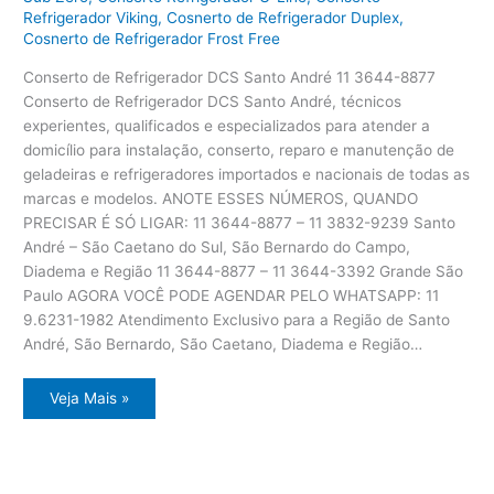
Refrigerador Viking
,
Cosnerto de Refrigerador Duplex
,
Cosnerto de Refrigerador Frost Free
Conserto de Refrigerador DCS Santo André 11 3644-8877
Conserto de Refrigerador DCS Santo André, técnicos
experientes, qualificados e especializados para atender a
domicílio para instalação, conserto, reparo e manutenção de
geladeiras e refrigeradores importados e nacionais de todas as
marcas e modelos. ANOTE ESSES NÚMEROS, QUANDO
PRECISAR É SÓ LIGAR: 11 3644-8877 – 11 3832-9239 Santo
André – São Caetano do Sul, São Bernardo do Campo,
Diadema e Região 11 3644-8877 – 11 3644-3392 Grande São
Paulo AGORA VOCÊ PODE AGENDAR PELO WHATSAPP: 11
9.6231-1982 Atendimento Exclusivo para a Região de Santo
André, São Bernardo, São Caetano, Diadema e Região…
Conserto
Veja Mais »
de
Refrigerador
DCS
Santo
André