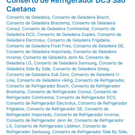
Conserto de Refrigerador DCS São
Campo
Caetano
Conserto de Geladeira
,
Conserto de Geladeira Bosch
,
Conserto de Geladeira Brastemp
,
Conserto de Geladeira
Consul
,
Conserto de Geladeira Continental
,
Conserto de
Geladeira DCS
,
Conserto de Geladeira Duplex
,
Conserto de
Geladeira Electrolux
,
Conserto de Geladeira Frigidaire
,
Conserto de Geladeira Frost Free
,
Conserto de Geladeira GE
,
Conserto de Geladeira Importada
,
Conserto de Geladeira
Inverse
,
Conserto de Geladeira Jenn Air
,
Conserto de
Geladeira LG
,
Conserto de Geladeira Samsung
,
Conserto de
Geladeira Side By Side
,
Conserto de Geladeira Smeg
,
Conserto de Geladeira Sub Zero
,
Conserto de Geladeira U-
Line
,
Conserto de Geladeira viking
,
Conserto de Refrigerador
,
Conserto de Refrigerador Bosch
,
Conserto de Refrigerador
Brastemp
,
Conserto de Refrigerador Consul
,
Conserto de
Refrigerador Continental
,
Conserto de Refrigerador DCS
,
Conserto de Refrigerador Electrolux
,
Conserto de Refrigerador
Frigidaire
,
Conserto de Refrigerador GE
,
Conserto de
Refrigerador Importado
,
Conserto de Refrigerador Inverse
,
Conserto de Refrigerador Jenn Air
,
Conserto de Refrigerador
LG
,
Conserto de Refrigerador Liebherr
,
Conserto de
Refrigerador Samsung
,
Conserto de Refrigerador Side By Side
,