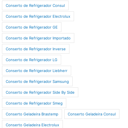
Conserto de Refrigerador Consul
Conserto de Refrigerador Electrolux
Conserto de Refrigerador GE
Conserto de Refrigerador Importado
Conserto de Refrigerador Inverse
Conserto de Refrigerador LG
Conserto de Refrigerador Liebherr
Conserto de Refrigerador Samsung
Conserto de Refrigerador Side By Side
Conserto de Refrigerador Smeg
Conserto Geladeira Brastemp
Conserto Geladeira Consul
Conserto Geladeira Electrolux