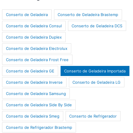
Conserto de Geladeira
Conserto de Geladeira Brastemp
Conserto de Geladeira Consul
Conserto de Geladeira DCS
Conserto de Geladeira Duplex
Conserto de Geladeira Electrolux
Conserto de Geladeira Frost Free
Conserto de Geladeira GE
Conserto de Geladeira Importada
Conserto de Geladeira Inverse
Conserto de Geladeira LG
Conserto de Geladeira Samsung
Conserto de Geladeira Side By Side
Conserto de Geladeira Smeg
Conserto de Refrigerador
Conserto de Refrigerador Brastemp