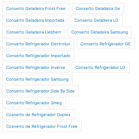
Conserto Geladeira Frost Free
Conserto Geladeira Ge
Conserto Geladeira Importada
Conserto Geladeira LG
Conserto Geladeira Liebherr
Conserto Geladeira Samsung
Conserto Refrigerador Electrolux
Conserto Refrigerador GE
Conserto Refrigerador Importado
Conserto Refrigerador Inverse
Conserto Refrigerador LG
Conserto Refrigerador Samsung
Conserto Refrigerador Side By Side
Conserto Refrigerador Smeg
Cosnerto de Refrigerador Duplex
Cosnerto de Refrigerador Frost Free