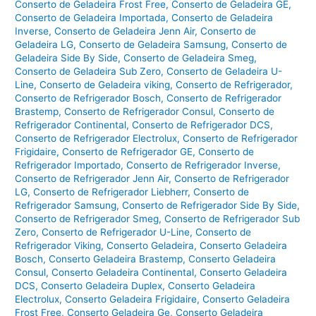
Conserto de Geladeira Frost Free
,
Conserto de Geladeira GE
,
Conserto de Geladeira Importada
,
Conserto de Geladeira
Inverse
,
Conserto de Geladeira Jenn Air
,
Conserto de
Geladeira LG
,
Conserto de Geladeira Samsung
,
Conserto de
Geladeira Side By Side
,
Conserto de Geladeira Smeg
,
Conserto de Geladeira Sub Zero
,
Conserto de Geladeira U-
Line
,
Conserto de Geladeira viking
,
Conserto de Refrigerador
,
Conserto de Refrigerador Bosch
,
Conserto de Refrigerador
Brastemp
,
Conserto de Refrigerador Consul
,
Conserto de
Refrigerador Continental
,
Conserto de Refrigerador DCS
,
Conserto de Refrigerador Electrolux
,
Conserto de Refrigerador
Frigidaire
,
Conserto de Refrigerador GE
,
Conserto de
Refrigerador Importado
,
Conserto de Refrigerador Inverse
,
Conserto de Refrigerador Jenn Air
,
Conserto de Refrigerador
LG
,
Conserto de Refrigerador Liebherr
,
Conserto de
Refrigerador Samsung
,
Conserto de Refrigerador Side By Side
,
Conserto de Refrigerador Smeg
,
Conserto de Refrigerador Sub
Zero
,
Conserto de Refrigerador U-Line
,
Conserto de
Refrigerador Viking
,
Conserto Geladeira
,
Conserto Geladeira
Bosch
,
Conserto Geladeira Brastemp
,
Conserto Geladeira
Consul
,
Conserto Geladeira Continental
,
Conserto Geladeira
DCS
,
Conserto Geladeira Duplex
,
Conserto Geladeira
Electrolux
,
Conserto Geladeira Frigidaire
,
Conserto Geladeira
Frost Free
,
Conserto Geladeira Ge
,
Conserto Geladeira