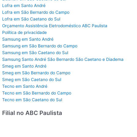
Lofra em Santo André
Lofra em São Bernardo do Campo
Lofra em São Caetano do Sul
Orçamento Assistência Eletrodoméstico ABC Paulista
Política de privacidade
Samsung em Santo André
Samsung em São Bernardo do Campo
Samsung em São Caetano do Sul
Samsung Santo André São Bernardo São Caetano e Diadema
Smeg em Santo André
Smeg em São Bernardo do Campo
Smeg em São Caetano do Sul
Tecno em Santo André
Tecno em São Bernardo do Campo
Tecno em São Caetano do Sul
Filial no ABC Paulista