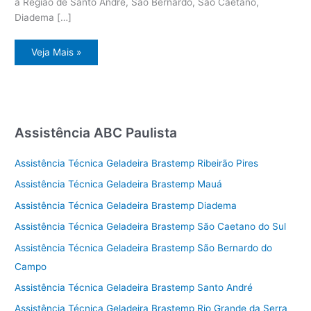
a Região de Santo André, São Bernardo, São Caetano,
Diadema […]
Assistência
Veja Mais »
Técnica
Geladeira
Vila
Vitória
Assistência ABC Paulista
Assistência Técnica Geladeira Brastemp Ribeirão Pires
Assistência Técnica Geladeira Brastemp Mauá
Assistência Técnica Geladeira Brastemp Diadema
Assistência Técnica Geladeira Brastemp São Caetano do Sul
Assistência Técnica Geladeira Brastemp São Bernardo do
Campo
Assistência Técnica Geladeira Brastemp Santo André
Assistência Técnica Geladeira Brastemp Rio Grande da Serra