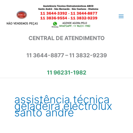
Ir
para
o
conteúdo
CENTRAL DE ATENDIMENTO
11 3644-8877 – 11 3832-9239
11 96231-1982
assistência técnica
geladeira electrolux
santo andré