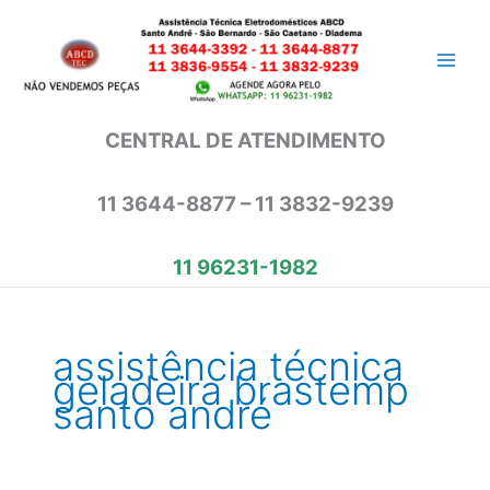
Ir
para
o
conteúdo
CENTRAL DE ATENDIMENTO
11 3644-8877 – 11 3832-9239
11 96231-1982
assistência técnica
geladeira brastemp
santo andré