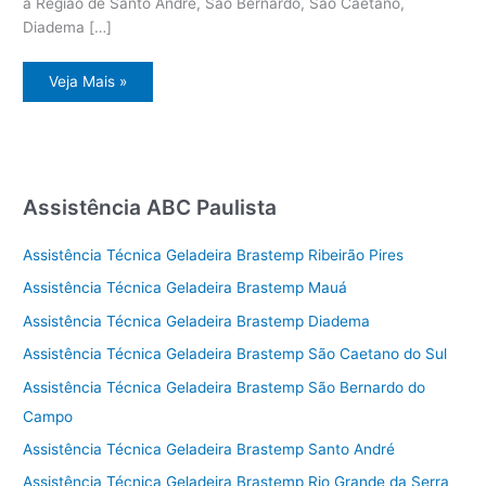
a Região de Santo André, São Bernardo, São Caetano,
Diadema […]
Assistência
Veja Mais »
Técnica
Geladeira
Vila
Vitória
Assistência ABC Paulista
Assistência Técnica Geladeira Brastemp Ribeirão Pires
Assistência Técnica Geladeira Brastemp Mauá
Assistência Técnica Geladeira Brastemp Diadema
Assistência Técnica Geladeira Brastemp São Caetano do Sul
Assistência Técnica Geladeira Brastemp São Bernardo do
Campo
Assistência Técnica Geladeira Brastemp Santo André
Assistência Técnica Geladeira Brastemp Rio Grande da Serra