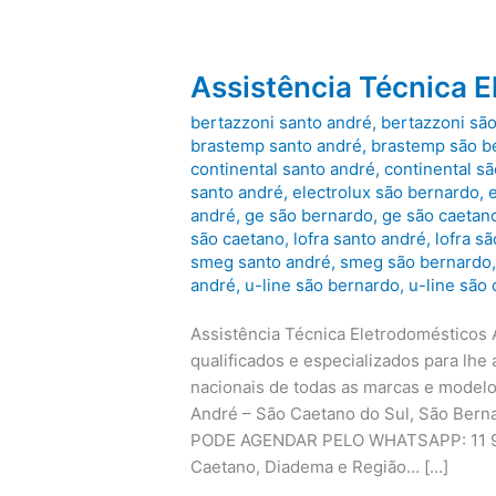
Assistência Técnica E
bertazzoni santo andré
,
bertazzoni sã
brastemp santo andré
,
brastemp são b
continental santo andré
,
continental s
santo andré
,
electrolux são bernardo
,
andré
,
ge são bernardo
,
ge são caetan
são caetano
,
lofra santo andré
,
lofra s
smeg santo andré
,
smeg são bernardo
andré
,
u-line são bernardo
,
u-line são
Assistência Técnica Eletrodomésticos 
qualificados e especializados para lhe
nacionais de todas as marcas e mod
André – São Caetano do Sul, São Ber
PODE AGENDAR PELO WHATSAPP: 11 9133
Caetano, Diadema e Região… […]