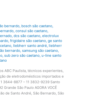
ão bernardo
,
bosch são caetano
,
bernardo
,
consul são caetano
,
bernado
,
dcs são caetano
,
electrolux
nardo
,
frigidaire são caetano
,
ge santo
 cetano
,
liebherr santo andré
,
liebherr
ão bernardo
,
samsung são caetano
,
do
,
sub zero são caetano
,
u-line santo
tano
s ABC Paulista, técnicos experientes,
enção de eletrodomésticos importados e
1 3644-8877 – 11 3832-9239 Santo
392 Grande São Paulo AGORA VOCÊ
o de Santo André, São Bernardo, São