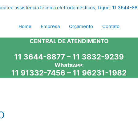
Home
Empresa
Orçamento
Contato
CENTRAL DE ATENDIMENTO
11 3644-8877 – 11 3832-9239
Whats
APP:
11 91332-7456
–
11 96231-1982
o