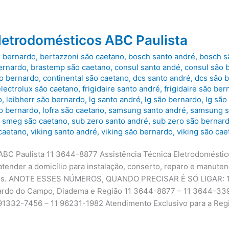
letrodomésticos ABC Paulista
o bernardo
,
bertazzoni são caetano
,
bosch santo andré
,
bosch s
ernardo
,
brastemp são caetano
,
consul santo andé
,
consul são 
ão bernardo
,
continental são caetano
,
dcs santo andré
,
dcs são 
electrolux são caetano
,
frigidaire santo andré
,
frigidaire são ber
o
,
leibherr são bernardo
,
lg santo andré
,
lg são bernardo
,
lg são
ão bernardo
,
lofra são caetano
,
samsung santo andré
,
samsung s
,
smeg são caetano
,
sub zero santo andré
,
sub zero são bernar
 caetano
,
viking santo andré
,
viking são bernardo
,
viking são cae
ABC Paulista 11 3644-8877 Assistência Técnica Eletrodoméstico
 atender a domicílio para instalação, conserto, reparo e manut
elos. ANOTE ESSES NÚMEROS, QUANDO PRECISAR É SÓ LIGAR: 1
nardo do Campo, Diadema e Região 11 3644-8877 – 11 3644-3
2-7456 – 11 96231-1982 Atendimento Exclusivo para a Regiã