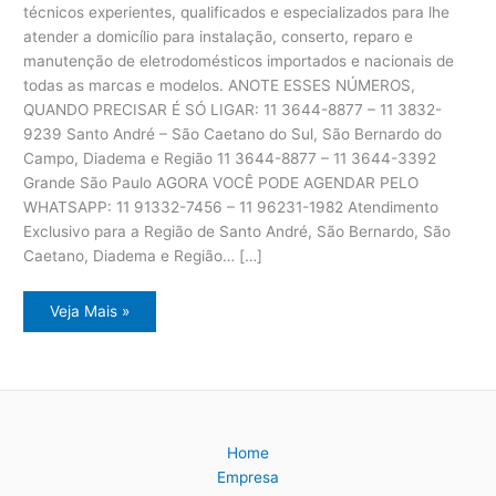
técnicos experientes, qualificados e especializados para lhe
atender a domicílio para instalação, conserto, reparo e
manutenção de eletrodomésticos importados e nacionais de
todas as marcas e modelos. ANOTE ESSES NÚMEROS,
QUANDO PRECISAR É SÓ LIGAR: 11 3644-8877 – 11 3832-
9239 Santo André – São Caetano do Sul, São Bernardo do
Campo, Diadema e Região 11 3644-8877 – 11 3644-3392
Grande São Paulo AGORA VOCÊ PODE AGENDAR PELO
WHATSAPP: 11 91332-7456 – 11 96231-1982 Atendimento
Exclusivo para a Região de Santo André, São Bernardo, São
Caetano, Diadema e Região… […]
Assistência
Veja Mais »
Técnica
Eletrodomésticos
ABC
Paulista
Home
Empresa