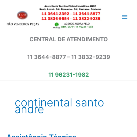
Ir
para
o
conteúdo
CENTRAL DE ATENDIMENTO
11 3644-8877 – 11 3832-9239
11 96231-1982
continental santo
andré