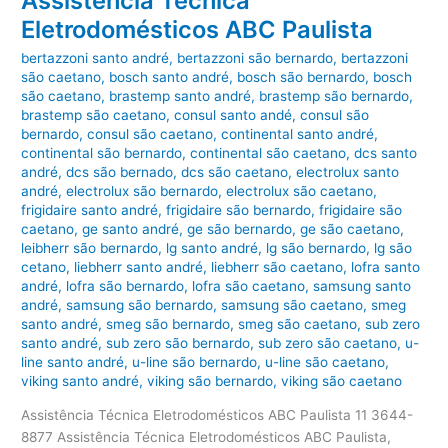
Assistência Técnica
Eletrodomésticos ABC Paulista
bertazzoni santo andré
,
bertazzoni são bernardo
,
bertazzoni
são caetano
,
bosch santo andré
,
bosch são bernardo
,
bosch
são caetano
,
brastemp santo andré
,
brastemp são bernardo
,
brastemp são caetano
,
consul santo andé
,
consul são
bernardo
,
consul são caetano
,
continental santo andré
,
continental são bernardo
,
continental são caetano
,
dcs santo
andré
,
dcs são bernado
,
dcs são caetano
,
electrolux santo
andré
,
electrolux são bernardo
,
electrolux são caetano
,
frigidaire santo andré
,
frigidaire são bernardo
,
frigidaire são
caetano
,
ge santo andré
,
ge são bernardo
,
ge são caetano
,
leibherr são bernardo
,
lg santo andré
,
lg são bernardo
,
lg são
cetano
,
liebherr santo andré
,
liebherr são caetano
,
lofra santo
andré
,
lofra são bernardo
,
lofra são caetano
,
samsung santo
andré
,
samsung são bernardo
,
samsung são caetano
,
smeg
santo andré
,
smeg são bernardo
,
smeg são caetano
,
sub zero
santo andré
,
sub zero são bernardo
,
sub zero são caetano
,
u-
line santo andré
,
u-line são bernardo
,
u-line são caetano
,
viking santo andré
,
viking são bernardo
,
viking são caetano
Assistência Técnica Eletrodomésticos ABC Paulista 11 3644-
8877 Assistência Técnica Eletrodomésticos ABC Paulista,