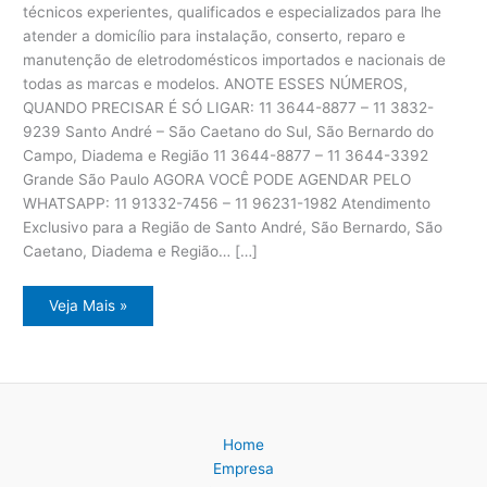
técnicos experientes, qualificados e especializados para lhe
atender a domicílio para instalação, conserto, reparo e
manutenção de eletrodomésticos importados e nacionais de
todas as marcas e modelos. ANOTE ESSES NÚMEROS,
QUANDO PRECISAR É SÓ LIGAR: 11 3644-8877 – 11 3832-
9239 Santo André – São Caetano do Sul, São Bernardo do
Campo, Diadema e Região 11 3644-8877 – 11 3644-3392
Grande São Paulo AGORA VOCÊ PODE AGENDAR PELO
WHATSAPP: 11 91332-7456 – 11 96231-1982 Atendimento
Exclusivo para a Região de Santo André, São Bernardo, São
Caetano, Diadema e Região… […]
Assistência
Veja Mais »
Técnica
Eletrodomésticos
ABC
Paulista
Home
Empresa