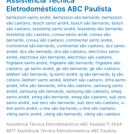
Assistência Técnica
Eletrodomésticos ABC Paulista
bertazzoni santo andré
,
bertazzoni são bernardo
,
bertazzoni
são caetano
,
bosch santo andré
,
bosch são bernardo
,
bosch
são caetano
,
brastemp santo andré
,
brastemp são bernardo
,
brastemp são caetano
,
consul santo andé
,
consul são
bernardo
,
consul são caetano
,
continental santo andré
,
continental são bernardo
,
continental são caetano
,
dcs santo
andré
,
dcs são bernado
,
dcs são caetano
,
electrolux santo
andré
,
electrolux são bernardo
,
electrolux são caetano
,
frigidaire santo andré
,
frigidaire são bernardo
,
frigidaire são
caetano
,
ge santo andré
,
ge são bernardo
,
ge são caetano
,
leibherr são bernardo
,
lg santo andré
,
lg são bernardo
,
lg são
cetano
,
liebherr santo andré
,
liebherr são caetano
,
lofra santo
andré
,
lofra são bernardo
,
lofra são caetano
,
samsung santo
andré
,
samsung são bernardo
,
samsung são caetano
,
smeg
santo andré
,
smeg são bernardo
,
smeg são caetano
,
sub zero
santo andré
,
sub zero são bernardo
,
sub zero são caetano
,
u-
line santo andré
,
u-line são bernardo
,
u-line são caetano
,
viking santo andré
,
viking são bernardo
,
viking são caetano
Assistência Técnica Eletrodomésticos ABC Paulista 11 3644-
8877 Assistência Técnica Eletrodomésticos ABC Paulista,