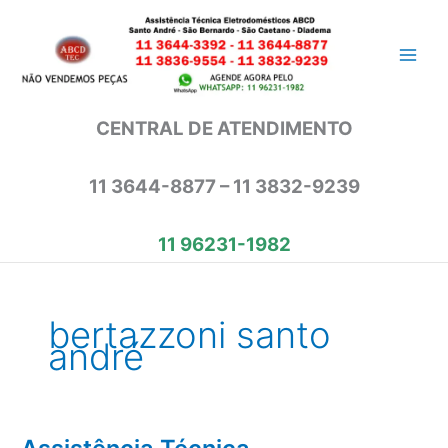
Ir
para
o
conteúdo
CENTRAL DE ATENDIMENTO
11 3644-8877 – 11 3832-9239
11 96231-1982
bertazzoni santo
andré