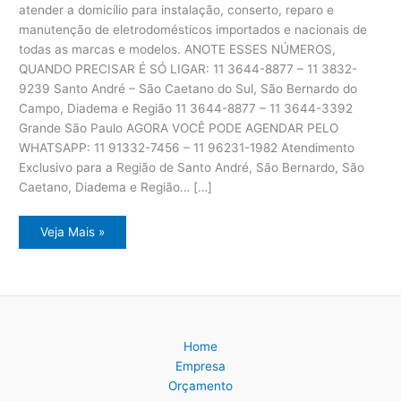
atender a domicílio para instalação, conserto, reparo e
manutenção de eletrodomésticos importados e nacionais de
todas as marcas e modelos. ANOTE ESSES NÚMEROS,
QUANDO PRECISAR É SÓ LIGAR: 11 3644-8877 – 11 3832-
9239 Santo André – São Caetano do Sul, São Bernardo do
Campo, Diadema e Região 11 3644-8877 – 11 3644-3392
Grande São Paulo AGORA VOCÊ PODE AGENDAR PELO
WHATSAPP: 11 91332-7456 – 11 96231-1982 Atendimento
Exclusivo para a Região de Santo André, São Bernardo, São
Caetano, Diadema e Região… […]
Assistência
Veja Mais »
Técnica
Eletrodomésticos
ABC
Paulista
Home
Empresa
Orçamento