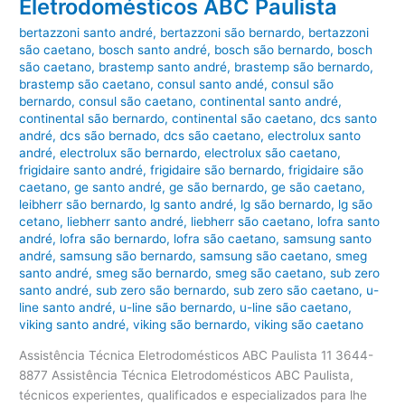
Eletrodomésticos ABC Paulista
bertazzoni santo andré
,
bertazzoni são bernardo
,
bertazzoni
são caetano
,
bosch santo andré
,
bosch são bernardo
,
bosch
são caetano
,
brastemp santo andré
,
brastemp são bernardo
,
brastemp são caetano
,
consul santo andé
,
consul são
bernardo
,
consul são caetano
,
continental santo andré
,
continental são bernardo
,
continental são caetano
,
dcs santo
andré
,
dcs são bernado
,
dcs são caetano
,
electrolux santo
andré
,
electrolux são bernardo
,
electrolux são caetano
,
frigidaire santo andré
,
frigidaire são bernardo
,
frigidaire são
caetano
,
ge santo andré
,
ge são bernardo
,
ge são caetano
,
leibherr são bernardo
,
lg santo andré
,
lg são bernardo
,
lg são
cetano
,
liebherr santo andré
,
liebherr são caetano
,
lofra santo
andré
,
lofra são bernardo
,
lofra são caetano
,
samsung santo
andré
,
samsung são bernardo
,
samsung são caetano
,
smeg
santo andré
,
smeg são bernardo
,
smeg são caetano
,
sub zero
santo andré
,
sub zero são bernardo
,
sub zero são caetano
,
u-
line santo andré
,
u-line são bernardo
,
u-line são caetano
,
viking santo andré
,
viking são bernardo
,
viking são caetano
Assistência Técnica Eletrodomésticos ABC Paulista 11 3644-
8877 Assistência Técnica Eletrodomésticos ABC Paulista,
técnicos experientes, qualificados e especializados para lhe