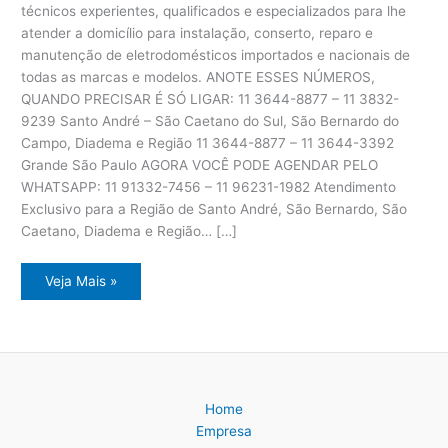
técnicos experientes, qualificados e especializados para lhe
atender a domicílio para instalação, conserto, reparo e
manutenção de eletrodomésticos importados e nacionais de
todas as marcas e modelos. ANOTE ESSES NÚMEROS,
QUANDO PRECISAR É SÓ LIGAR: 11 3644-8877 – 11 3832-
9239 Santo André – São Caetano do Sul, São Bernardo do
Campo, Diadema e Região 11 3644-8877 – 11 3644-3392
Grande São Paulo AGORA VOCÊ PODE AGENDAR PELO
WHATSAPP: 11 91332-7456 – 11 96231-1982 Atendimento
Exclusivo para a Região de Santo André, São Bernardo, São
Caetano, Diadema e Região… […]
Assistência
Veja Mais »
Técnica
Eletrodomésticos
ABC
Paulista
Home
Empresa