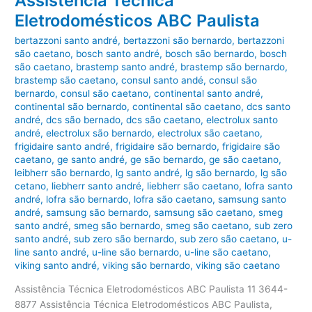
Assistência Técnica
Eletrodomésticos ABC Paulista
bertazzoni santo andré
,
bertazzoni são bernardo
,
bertazzoni
são caetano
,
bosch santo andré
,
bosch são bernardo
,
bosch
são caetano
,
brastemp santo andré
,
brastemp são bernardo
,
brastemp são caetano
,
consul santo andé
,
consul são
bernardo
,
consul são caetano
,
continental santo andré
,
continental são bernardo
,
continental são caetano
,
dcs santo
andré
,
dcs são bernado
,
dcs são caetano
,
electrolux santo
andré
,
electrolux são bernardo
,
electrolux são caetano
,
frigidaire santo andré
,
frigidaire são bernardo
,
frigidaire são
caetano
,
ge santo andré
,
ge são bernardo
,
ge são caetano
,
leibherr são bernardo
,
lg santo andré
,
lg são bernardo
,
lg são
cetano
,
liebherr santo andré
,
liebherr são caetano
,
lofra santo
andré
,
lofra são bernardo
,
lofra são caetano
,
samsung santo
andré
,
samsung são bernardo
,
samsung são caetano
,
smeg
santo andré
,
smeg são bernardo
,
smeg são caetano
,
sub zero
santo andré
,
sub zero são bernardo
,
sub zero são caetano
,
u-
line santo andré
,
u-line são bernardo
,
u-line são caetano
,
viking santo andré
,
viking são bernardo
,
viking são caetano
Assistência Técnica Eletrodomésticos ABC Paulista 11 3644-
8877 Assistência Técnica Eletrodomésticos ABC Paulista,