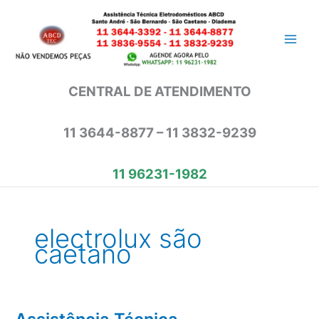
Ir
para
o
conteúdo
CENTRAL DE ATENDIMENTO
11 3644-8877 – 11 3832-9239
11 96231-1982
electrolux são
caetano