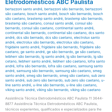
Eletrodomésticos ABC Paulista
bertazzoni santo andré
,
bertazzoni são bernardo
,
bertazzoni
são caetano
,
bosch santo andré
,
bosch são bernardo
,
bosch
são caetano
,
brastemp santo andré
,
brastemp são bernardo
,
brastemp são caetano
,
consul santo andé
,
consul são
bernardo
,
consul são caetano
,
continental santo andré
,
continental são bernardo
,
continental são caetano
,
dcs santo
andré
,
dcs são bernado
,
dcs são caetano
,
electrolux santo
andré
,
electrolux são bernardo
,
electrolux são caetano
,
frigidaire santo andré
,
frigidaire são bernardo
,
frigidaire são
caetano
,
ge santo andré
,
ge são bernardo
,
ge são caetano
,
leibherr são bernardo
,
lg santo andré
,
lg são bernardo
,
lg são
cetano
,
liebherr santo andré
,
liebherr são caetano
,
lofra santo
andré
,
lofra são bernardo
,
lofra são caetano
,
samsung santo
andré
,
samsung são bernardo
,
samsung são caetano
,
smeg
santo andré
,
smeg são bernardo
,
smeg são caetano
,
sub zero
santo andré
,
sub zero são bernardo
,
sub zero são caetano
,
u-
line santo andré
,
u-line são bernardo
,
u-line são caetano
,
viking santo andré
,
viking são bernardo
,
viking são caetano
Assistência Técnica Eletrodomésticos ABC Paulista 11 3644-
8877 Assistência Técnica Eletrodomésticos ABC Paulista,
técnicos experientes, qualificados e especializados para lhe