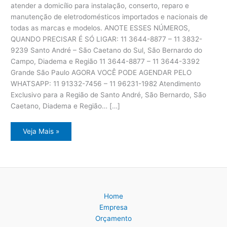
atender a domicílio para instalação, conserto, reparo e
manutenção de eletrodomésticos importados e nacionais de
todas as marcas e modelos. ANOTE ESSES NÚMEROS,
QUANDO PRECISAR É SÓ LIGAR: 11 3644-8877 – 11 3832-
9239 Santo André – São Caetano do Sul, São Bernardo do
Campo, Diadema e Região 11 3644-8877 – 11 3644-3392
Grande São Paulo AGORA VOCÊ PODE AGENDAR PELO
WHATSAPP: 11 91332-7456 – 11 96231-1982 Atendimento
Exclusivo para a Região de Santo André, São Bernardo, São
Caetano, Diadema e Região… […]
Assistência
Veja Mais »
Técnica
Eletrodomésticos
ABC
Paulista
Home
Empresa
Orçamento