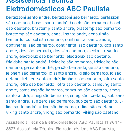
Assistência Técnica
Eletrodomésticos ABC Paulista
bertazzoni santo andré
,
bertazzoni são bernardo
,
bertazzoni
são caetano
,
bosch santo andré
,
bosch são bernardo
,
bosch
são caetano
,
brastemp santo andré
,
brastemp são bernardo
,
brastemp são caetano
,
consul santo andé
,
consul são
bernardo
,
consul são caetano
,
continental santo andré
,
continental são bernardo
,
continental são caetano
,
dcs santo
andré
,
dcs são bernado
,
dcs são caetano
,
electrolux santo
andré
,
electrolux são bernardo
,
electrolux são caetano
,
frigidaire santo andré
,
frigidaire são bernardo
,
frigidaire são
caetano
,
ge santo andré
,
ge são bernardo
,
ge são caetano
,
leibherr são bernardo
,
lg santo andré
,
lg são bernardo
,
lg são
cetano
,
liebherr santo andré
,
liebherr são caetano
,
lofra santo
andré
,
lofra são bernardo
,
lofra são caetano
,
samsung santo
andré
,
samsung são bernardo
,
samsung são caetano
,
smeg
santo andré
,
smeg são bernardo
,
smeg são caetano
,
sub zero
santo andré
,
sub zero são bernardo
,
sub zero são caetano
,
u-
line santo andré
,
u-line são bernardo
,
u-line são caetano
,
viking santo andré
,
viking são bernardo
,
viking são caetano
Assistência Técnica Eletrodomésticos ABC Paulista 11 3644-
8877 Assistência Técnica Eletrodomésticos ABC Paulista,