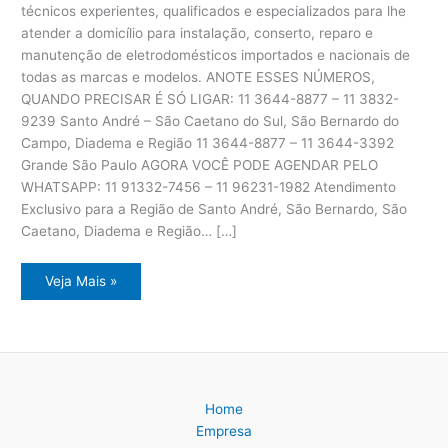
técnicos experientes, qualificados e especializados para lhe
atender a domicílio para instalação, conserto, reparo e
manutenção de eletrodomésticos importados e nacionais de
todas as marcas e modelos. ANOTE ESSES NÚMEROS,
QUANDO PRECISAR É SÓ LIGAR: 11 3644-8877 – 11 3832-
9239 Santo André – São Caetano do Sul, São Bernardo do
Campo, Diadema e Região 11 3644-8877 – 11 3644-3392
Grande São Paulo AGORA VOCÊ PODE AGENDAR PELO
WHATSAPP: 11 91332-7456 – 11 96231-1982 Atendimento
Exclusivo para a Região de Santo André, São Bernardo, São
Caetano, Diadema e Região… […]
Assistência
Veja Mais »
Técnica
Eletrodomésticos
ABC
Paulista
Home
Empresa