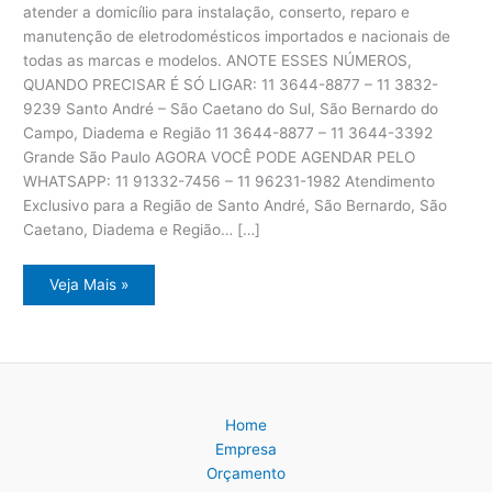
atender a domicílio para instalação, conserto, reparo e
manutenção de eletrodomésticos importados e nacionais de
todas as marcas e modelos. ANOTE ESSES NÚMEROS,
QUANDO PRECISAR É SÓ LIGAR: 11 3644-8877 – 11 3832-
9239 Santo André – São Caetano do Sul, São Bernardo do
Campo, Diadema e Região 11 3644-8877 – 11 3644-3392
Grande São Paulo AGORA VOCÊ PODE AGENDAR PELO
WHATSAPP: 11 91332-7456 – 11 96231-1982 Atendimento
Exclusivo para a Região de Santo André, São Bernardo, São
Caetano, Diadema e Região… […]
Assistência
Veja Mais »
Técnica
Eletrodomésticos
ABC
Paulista
Home
Empresa
Orçamento