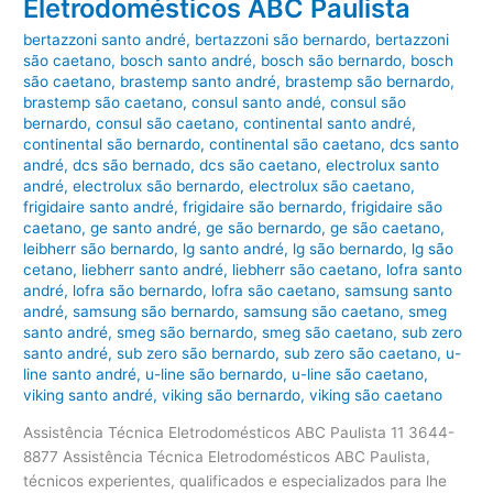
Eletrodomésticos ABC Paulista
bertazzoni santo andré
,
bertazzoni são bernardo
,
bertazzoni
são caetano
,
bosch santo andré
,
bosch são bernardo
,
bosch
são caetano
,
brastemp santo andré
,
brastemp são bernardo
,
brastemp são caetano
,
consul santo andé
,
consul são
bernardo
,
consul são caetano
,
continental santo andré
,
continental são bernardo
,
continental são caetano
,
dcs santo
andré
,
dcs são bernado
,
dcs são caetano
,
electrolux santo
andré
,
electrolux são bernardo
,
electrolux são caetano
,
frigidaire santo andré
,
frigidaire são bernardo
,
frigidaire são
caetano
,
ge santo andré
,
ge são bernardo
,
ge são caetano
,
leibherr são bernardo
,
lg santo andré
,
lg são bernardo
,
lg são
cetano
,
liebherr santo andré
,
liebherr são caetano
,
lofra santo
andré
,
lofra são bernardo
,
lofra são caetano
,
samsung santo
andré
,
samsung são bernardo
,
samsung são caetano
,
smeg
santo andré
,
smeg são bernardo
,
smeg são caetano
,
sub zero
santo andré
,
sub zero são bernardo
,
sub zero são caetano
,
u-
line santo andré
,
u-line são bernardo
,
u-line são caetano
,
viking santo andré
,
viking são bernardo
,
viking são caetano
Assistência Técnica Eletrodomésticos ABC Paulista 11 3644-
8877 Assistência Técnica Eletrodomésticos ABC Paulista,
técnicos experientes, qualificados e especializados para lhe