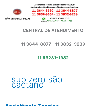
Ir
para
o
conteúdo
CENTRAL DE ATENDIMENTO
11 3644-8877 – 11 3832-9239
11 96231-1982
sub zero são
caetano