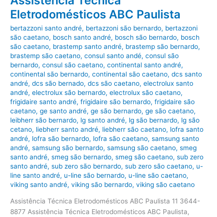
Assistência Técnica
Eletrodomésticos ABC Paulista
bertazzoni santo andré
,
bertazzoni são bernardo
,
bertazzoni
são caetano
,
bosch santo andré
,
bosch são bernardo
,
bosch
são caetano
,
brastemp santo andré
,
brastemp são bernardo
,
brastemp são caetano
,
consul santo andé
,
consul são
bernardo
,
consul são caetano
,
continental santo andré
,
continental são bernardo
,
continental são caetano
,
dcs santo
andré
,
dcs são bernado
,
dcs são caetano
,
electrolux santo
andré
,
electrolux são bernardo
,
electrolux são caetano
,
frigidaire santo andré
,
frigidaire são bernardo
,
frigidaire são
caetano
,
ge santo andré
,
ge são bernardo
,
ge são caetano
,
leibherr são bernardo
,
lg santo andré
,
lg são bernardo
,
lg são
cetano
,
liebherr santo andré
,
liebherr são caetano
,
lofra santo
andré
,
lofra são bernardo
,
lofra são caetano
,
samsung santo
andré
,
samsung são bernardo
,
samsung são caetano
,
smeg
santo andré
,
smeg são bernardo
,
smeg são caetano
,
sub zero
santo andré
,
sub zero são bernardo
,
sub zero são caetano
,
u-
line santo andré
,
u-line são bernardo
,
u-line são caetano
,
viking santo andré
,
viking são bernardo
,
viking são caetano
Assistência Técnica Eletrodomésticos ABC Paulista 11 3644-
8877 Assistência Técnica Eletrodomésticos ABC Paulista,