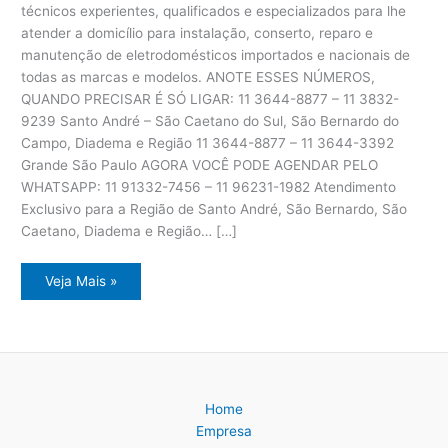
técnicos experientes, qualificados e especializados para lhe
atender a domicílio para instalação, conserto, reparo e
manutenção de eletrodomésticos importados e nacionais de
todas as marcas e modelos. ANOTE ESSES NÚMEROS,
QUANDO PRECISAR É SÓ LIGAR: 11 3644-8877 – 11 3832-
9239 Santo André – São Caetano do Sul, São Bernardo do
Campo, Diadema e Região 11 3644-8877 – 11 3644-3392
Grande São Paulo AGORA VOCÊ PODE AGENDAR PELO
WHATSAPP: 11 91332-7456 – 11 96231-1982 Atendimento
Exclusivo para a Região de Santo André, São Bernardo, São
Caetano, Diadema e Região… […]
Assistência
Veja Mais »
Técnica
Eletrodomésticos
ABC
Paulista
Home
Empresa