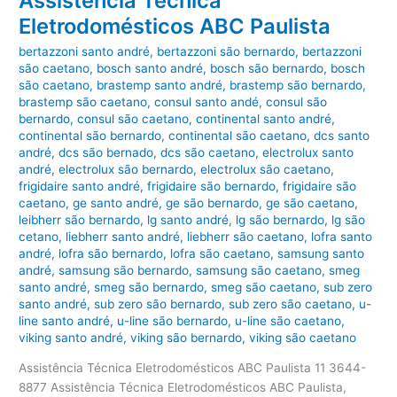
Assistência Técnica
Eletrodomésticos ABC Paulista
bertazzoni santo andré
,
bertazzoni são bernardo
,
bertazzoni
são caetano
,
bosch santo andré
,
bosch são bernardo
,
bosch
são caetano
,
brastemp santo andré
,
brastemp são bernardo
,
brastemp são caetano
,
consul santo andé
,
consul são
bernardo
,
consul são caetano
,
continental santo andré
,
continental são bernardo
,
continental são caetano
,
dcs santo
andré
,
dcs são bernado
,
dcs são caetano
,
electrolux santo
andré
,
electrolux são bernardo
,
electrolux são caetano
,
frigidaire santo andré
,
frigidaire são bernardo
,
frigidaire são
caetano
,
ge santo andré
,
ge são bernardo
,
ge são caetano
,
leibherr são bernardo
,
lg santo andré
,
lg são bernardo
,
lg são
cetano
,
liebherr santo andré
,
liebherr são caetano
,
lofra santo
andré
,
lofra são bernardo
,
lofra são caetano
,
samsung santo
andré
,
samsung são bernardo
,
samsung são caetano
,
smeg
santo andré
,
smeg são bernardo
,
smeg são caetano
,
sub zero
santo andré
,
sub zero são bernardo
,
sub zero são caetano
,
u-
line santo andré
,
u-line são bernardo
,
u-line são caetano
,
viking santo andré
,
viking são bernardo
,
viking são caetano
Assistência Técnica Eletrodomésticos ABC Paulista 11 3644-
8877 Assistência Técnica Eletrodomésticos ABC Paulista,