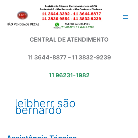
Ir
para
o
conteúdo
CENTRAL DE ATENDIMENTO
11 3644-8877 – 11 3832-9239
11 96231-1982
leibherr são
bernardo