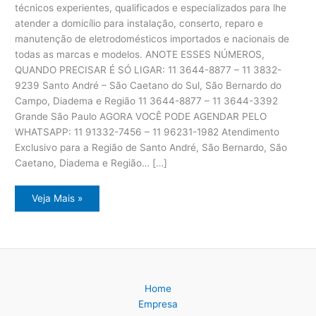
técnicos experientes, qualificados e especializados para lhe
atender a domicílio para instalação, conserto, reparo e
manutenção de eletrodomésticos importados e nacionais de
todas as marcas e modelos. ANOTE ESSES NÚMEROS,
QUANDO PRECISAR É SÓ LIGAR: 11 3644-8877 – 11 3832-
9239 Santo André – São Caetano do Sul, São Bernardo do
Campo, Diadema e Região 11 3644-8877 – 11 3644-3392
Grande São Paulo AGORA VOCÊ PODE AGENDAR PELO
WHATSAPP: 11 91332-7456 – 11 96231-1982 Atendimento
Exclusivo para a Região de Santo André, São Bernardo, São
Caetano, Diadema e Região… […]
Assistência
Veja Mais »
Técnica
Eletrodomésticos
ABC
Paulista
Home
Empresa