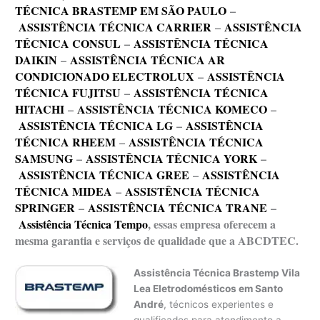
TÉCNICA BRASTEMP EM SÃO PAULO
–
ASSISTÊNCIA TÉCNICA CARRIER
–
ASSISTÊNCIA
TÉCNICA CONSUL
–
ASSISTÊNCIA TÉCNICA
DAIKIN
–
ASSISTÊNCIA TÉCNICA AR
CONDICIONADO ELECTROLUX
–
ASSISTÊNCIA
TÉCNICA FUJITSU
–
ASSISTÊNCIA TÉCNICA
HITACHI
–
ASSISTÊNCIA TÉCNICA KOMECO
–
ASSISTÊNCIA TÉCNICA LG
–
ASSISTÊNCIA
TÉCNICA RHEEM
–
ASSISTÊNCIA TÉCNICA
SAMSUNG
–
ASSISTÊNCIA TÉCNICA YORK
–
ASSISTÊNCIA TÉCNICA GREE
–
ASSISTÊNCIA
TÉCNICA MIDEA
–
ASSISTÊNCIA TÉCNICA
SPRINGER
–
ASSISTÊNCIA TÉCNICA TRANE
–
Assistência Técnica Tempo
, essas empresa oferecem a
mesma garantia e serviços de qualidade que a ABCDTEC.
Assistência Técnica Brastemp Vila
Lea Eletrodomésticos em Santo
André
, técnicos experientes e
qualificados para atendimento a