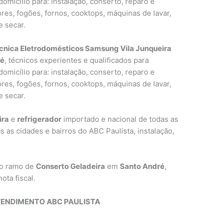
omicílio para: instalação, conserto, reparo e
res, fogões, fornos, cooktops, máquinas de lavar,
e secar.
cnica Eletrodomésticos Samsung Vila Junqueira
ré
, técnicos experientes e qualificados para
omicílio para: instalação, conserto, reparo e
res, fogões, fornos, cooktops, máquinas de lavar,
e secar.
ira
e
refrigerador
importado e nacional de todas as
s as cidades e bairros do ABC Paulista, instalação,
no ramo de
Conserto Geladeira
em
Santo André
,
ota fiscal.
TENDIMENTO ABC PAULISTA