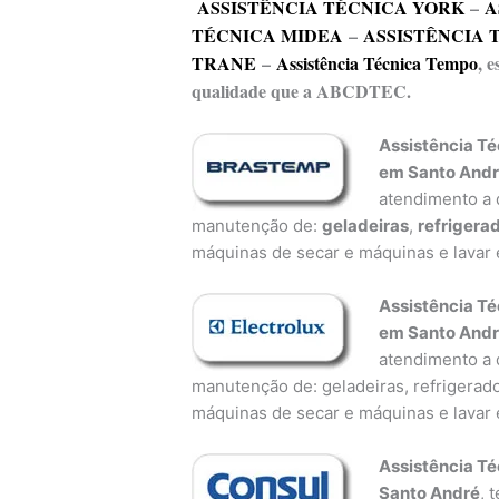
ASSISTÊNCIA TÉCNICA YORK
–
A
TÉCNICA MIDEA
–
ASSISTÊNCIA 
TRANE
–
Assistência Técnica Tempo
, 
qualidade que a ABCDTEC.
Assistência Té
em Santo And
atendimento a d
manutenção de:
geladeiras
,
refrigera
máquinas de secar e máquinas e lavar 
Assistência Té
em Santo And
atendimento a d
manutenção de: geladeiras, refrigerado
máquinas de secar e máquinas e lavar 
Assistência Té
Santo André
, 