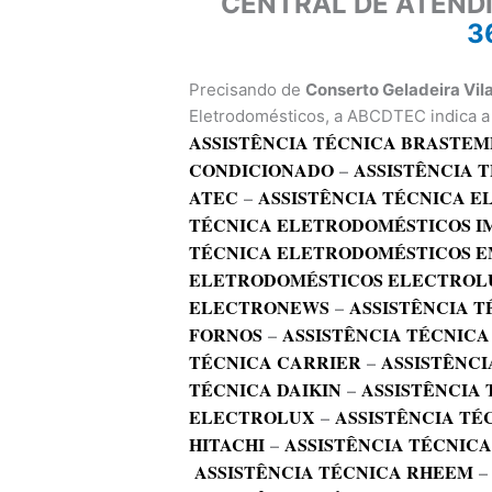
CENTRAL DE ATEND
3
Precisando de
Conserto Geladeira Vil
Eletrodomésticos, a ABCDTEC indica a 
ASSISTÊNCIA TÉCNICA BRASTEM
CONDICIONADO
–
ASSISTÊNCIA 
ATEC
–
ASSISTÊNCIA TÉCNICA 
TÉCNICA ELETRODOMÉSTICOS I
TÉCNICA ELETRODOMÉSTICOS E
ELETRODOMÉSTICOS ELECTROL
ELECTRONEWS
–
ASSISTÊNCIA T
FORNOS
–
ASSISTÊNCIA TÉCNICA
TÉCNICA CARRIER
–
ASSISTÊNCI
TÉCNICA DAIKIN
–
ASSISTÊNCIA
ELECTROLUX
–
ASSISTÊNCIA TÉ
HITACHI
–
ASSISTÊNCIA TÉCNIC
ASSISTÊNCIA TÉCNICA RHEEM