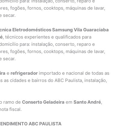
omicílio para: instalação, conserto, reparo e
res, fogões, fornos, cooktops, máquinas de lavar,
e secar.
écnica Eletrodomésticos Samsung Vila Guaraciaba
ré
, técnicos experientes e qualificados para
omicílio para: instalação, conserto, reparo e
res, fogões, fornos, cooktops, máquinas de lavar,
e secar.
ira
e
refrigerador
importado e nacional de todas as
s as cidades e bairros do ABC Paulista, instalação,
no ramo de
Conserto Geladeira
em
Santo André
,
ota fiscal.
TENDIMENTO ABC PAULISTA