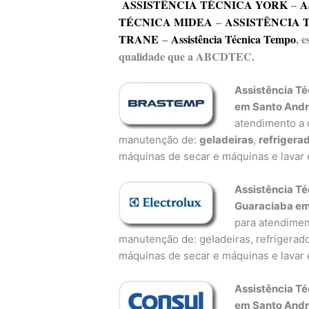
ASSISTÊNCIA TÉCNICA YORK
–
A
TÉCNICA MIDEA
–
ASSISTÊNCIA 
TRANE
–
Assistência Técnica Tempo
, 
qualidade que a ABCDTEC.
Assistência Té
em Santo And
atendimento a d
manutenção de:
geladeiras
,
refrigera
máquinas de secar e máquinas e lavar 
Assistência Té
Guaraciaba em
para atendiment
manutenção de: geladeiras, refrigerado
máquinas de secar e máquinas e lavar 
Assistência Té
em Santo And