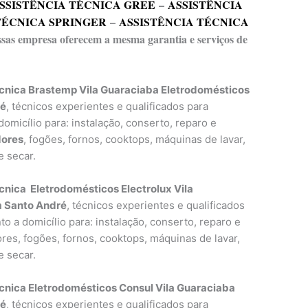
SSISTÊNCIA TÉCNICA GREE
–
ASSISTÊNCIA
TÉCNICA SPRINGER
–
ASSISTÊNCIA TÉCNICA
essas empresa oferecem a mesma garantia e serviços de
cnica Brastemp Vila Guaraciaba Eletrodomésticos
ré
, técnicos experientes e qualificados para
omicílio para: instalação, conserto, reparo e
dores
, fogões, fornos, cooktops, máquinas de lavar,
e secar.
cnica Eletrodomésticos Electrolux Vila
 Santo André
, técnicos experientes e qualificados
o a domicílio para: instalação, conserto, reparo e
res, fogões, fornos, cooktops, máquinas de lavar,
e secar.
cnica Eletrodomésticos Consul Vila Guaraciaba
ré
, técnicos experientes e qualificados para