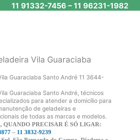
11 91332-7456
–
11 96231-1982
eladeira Vila Guaraciaba
 Vila Guaraciaba Santo André 11 3644-
Vila Guaraciaba Santo André, técnicos
ecializados para atender a domicílio para
 manutenção de geladeiras e
acionais de todas as marcas e modelos.
 QUANDO PRECISAR É SÓ LIGAR:
8877
–
11 3832-9239
 Sul, São Bernardo do Campo, Diadema e