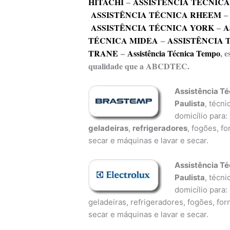
HITACHI
–
ASSISTÊNCIA TÉCNIC
ASSISTÊNCIA TÉCNICA RHEEM
ASSISTÊNCIA TÉCNICA YORK
–
A
TÉCNICA MIDEA
–
ASSISTÊNCIA 
TRANE
–
Assistência Técnica Tempo
, 
qualidade que a ABCDTEC.
Assistência T
Paulista
, técn
domicílio para:
geladeiras
,
refrigeradores
, fogões, f
secar e máquinas e lavar e secar.
Assistência Té
Paulista
, técn
domicílio para:
geladeiras, refrigeradores, fogões, fo
secar e máquinas e lavar e secar.