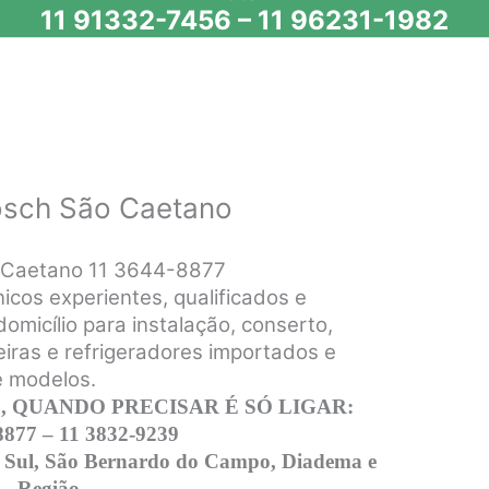
11 91332-7456
–
11 96231-1982
osch São Caetano
o Caetano 11 3644-8877
icos experientes, qualificados e
omicílio para instalação, conserto,
iras e refrigeradores importados e
e modelos.
 QUANDO PRECISAR É SÓ LIGAR:
8877 – 11 3832-9239
 Sul, São Bernardo do Campo, Diadema e
Região