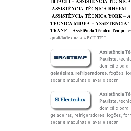
HITACHI
–
ASSISTÊNCIA TÉCNIC
ASSISTÊNCIA TÉCNICA RHEEM
ASSISTÊNCIA TÉCNICA YORK
–
A
TÉCNICA MIDEA
–
ASSISTÊNCIA 
TRANE
–
Assistência Técnica Tempo
, 
qualidade que a ABCDTEC.
Assistência T
Paulista
, técn
domicílio para:
geladeiras
,
refrigeradores
, fogões, f
secar e máquinas e lavar e secar.
Assistência Té
Paulista
, técn
domicílio para:
geladeiras, refrigeradores, fogões, fo
secar e máquinas e lavar e secar.