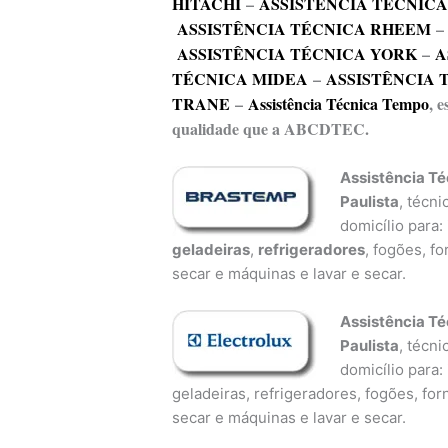
HITACHI
–
ASSISTÊNCIA TÉCNIC
ASSISTÊNCIA TÉCNICA RHEEM
ASSISTÊNCIA TÉCNICA YORK
–
A
TÉCNICA MIDEA
–
ASSISTÊNCIA 
TRANE
–
Assistência Técnica Tempo
, 
qualidade que a ABCDTEC.
Assistência T
Paulista
, técn
domicílio para:
geladeiras
,
refrigeradores
, fogões, f
secar e máquinas e lavar e secar.
Assistência Té
Paulista
, técn
domicílio para:
geladeiras, refrigeradores, fogões, fo
secar e máquinas e lavar e secar.