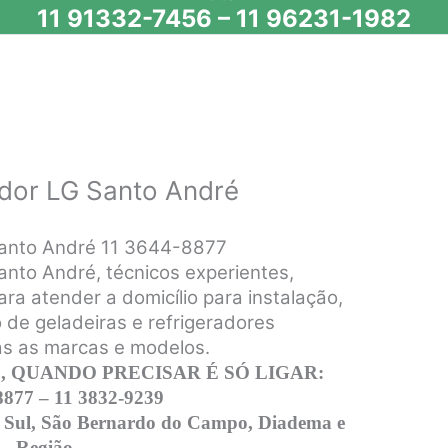
11 91332-7456
–
11 96231-1982
ador LG Santo André
Santo André 11 3644-8877
nto André, técnicos experientes,
ara atender a domicílio para instalação,
de geladeiras e refrigeradores
as as marcas e modelos.
 QUANDO PRECISAR É SÓ LIGAR:
8877 – 11 3832-9239
 Sul, São Bernardo do Campo, Diadema e
Região