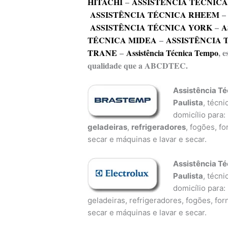
HITACHI
–
ASSISTÊNCIA TÉCNIC
ASSISTÊNCIA TÉCNICA RHEEM
ASSISTÊNCIA TÉCNICA YORK
–
A
TÉCNICA MIDEA
–
ASSISTÊNCIA 
TRANE
–
Assistência Técnica Tempo
, 
qualidade que a ABCDTEC.
Assistência T
Paulista
, técn
domicílio para:
geladeiras
,
refrigeradores
, fogões, f
secar e máquinas e lavar e secar.
Assistência Té
Paulista
, técn
domicílio para:
geladeiras, refrigeradores, fogões, fo
secar e máquinas e lavar e secar.