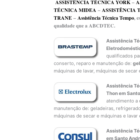
ASSISTÊNCIA TÉCNICA YORK
–
A
TÉCNICA MIDEA
–
ASSISTÊNCIA 
TRANE
–
Assistência Técnica Tempo
, 
qualidade que a ABCDTEC.
Assistência T
Eletrodomésti
qualificados pa
conserto, reparo e manutenção de:
ge
máquinas de lavar, máquinas de secar e
Assistência Té
Thon em Santo
atendimento a d
manutenção de: geladeiras, refrigerado
máquinas de secar e máquinas e lavar 
Assistência Té
em Santo And