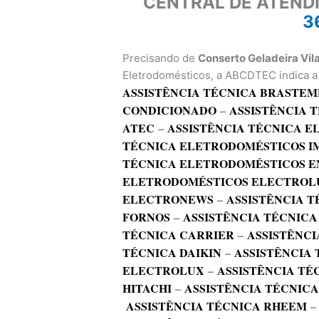
CENTRAL DE ATEND
3
Precisando de
Conserto Geladeira Vi
Eletrodomésticos, a ABCDTEC indica a 
ASSISTÊNCIA TÉCNICA BRASTEM
CONDICIONADO
–
ASSISTÊNCIA 
ATEC
–
ASSISTÊNCIA TÉCNICA 
TÉCNICA ELETRODOMÉSTICOS I
TÉCNICA ELETRODOMÉSTICOS E
ELETRODOMÉSTICOS ELECTROL
ELECTRONEWS
–
ASSISTÊNCIA T
FORNOS
–
ASSISTÊNCIA TÉCNICA
TÉCNICA CARRIER
–
ASSISTÊNCI
TÉCNICA DAIKIN
–
ASSISTÊNCIA
ELECTROLUX
–
ASSISTÊNCIA TÉ
HITACHI
–
ASSISTÊNCIA TÉCNIC
ASSISTÊNCIA TÉCNICA RHEEM