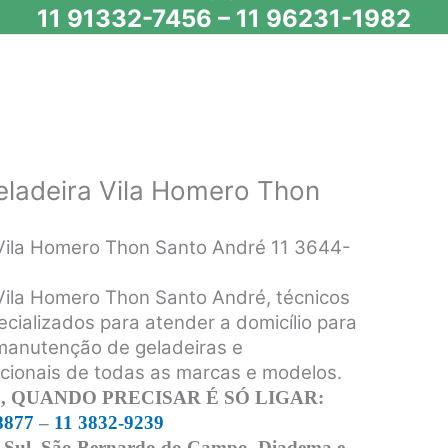
11 91332-7456
–
11 96231-1982
eladeira Vila Homero Thon
 Vila Homero Thon Santo André 11 3644-
 Vila Homero Thon Santo André, técnicos
ecializados para atender a domicílio para
 manutenção de geladeiras e
acionais de todas as marcas e modelos.
 QUANDO PRECISAR É SÓ LIGAR:
8877
–
11 3832-9239
 Sul, São Bernardo do Campo, Diadema e