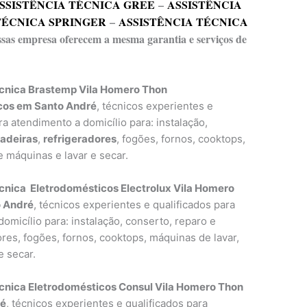
SSISTÊNCIA TÉCNICA GREE
–
ASSISTÊNCIA
TÉCNICA SPRINGER
–
ASSISTÊNCIA TÉCNICA
essas empresa oferecem a mesma garantia e serviços de
écnica Brastemp Vila Homero Thon
cos em Santo André
, técnicos experientes e
ra atendimento a domicílio para: instalação,
ladeiras
,
refrigeradores
, fogões, fornos, cooktops,
 máquinas e lavar e secar.
cnica Eletrodomésticos Electrolux Vila Homero
 André
, técnicos experientes e qualificados para
omicílio para: instalação, conserto, reparo e
res, fogões, fornos, cooktops, máquinas de lavar,
e secar.
cnica Eletrodomésticos Consul Vila Homero Thon
ré
, técnicos experientes e qualificados para