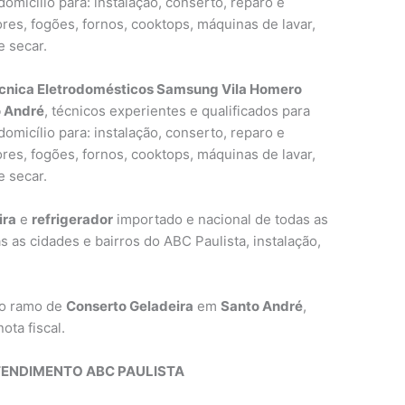
omicílio para: instalação, conserto, reparo e
res, fogões, fornos, cooktops, máquinas de lavar,
e secar.
écnica Eletrodomésticos Samsung Vila Homero
 André
, técnicos experientes e qualificados para
omicílio para: instalação, conserto, reparo e
res, fogões, fornos, cooktops, máquinas de lavar,
e secar.
ira
e
refrigerador
importado e nacional de todas as
s as cidades e bairros do ABC Paulista, instalação,
no ramo de
Conserto Geladeira
em
Santo André
,
ota fiscal.
TENDIMENTO ABC PAULISTA