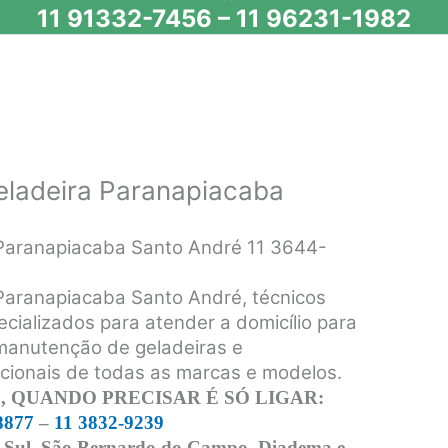
11 91332-7456
–
11 96231-1982
eladeira Paranapiacaba
 Paranapiacaba Santo André 11 3644-
 Paranapiacaba Santo André, técnicos
ecializados para atender a domicílio para
 manutenção de geladeiras e
acionais de todas as marcas e modelos.
 QUANDO PRECISAR É SÓ LIGAR:
8877
–
11 3832-9239
 Sul, São Bernardo do Campo, Diadema e