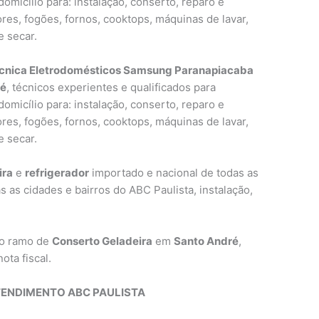
omicílio para: instalação, conserto, reparo e
res, fogões, fornos, cooktops, máquinas de lavar,
e secar.
écnica Eletrodomésticos Samsung Paranapiacaba
ré
, técnicos experientes e qualificados para
omicílio para: instalação, conserto, reparo e
res, fogões, fornos, cooktops, máquinas de lavar,
e secar.
ira
e
refrigerador
importado e nacional de todas as
s as cidades e bairros do ABC Paulista, instalação,
no ramo de
Conserto Geladeira
em
Santo André
,
ota fiscal.
TENDIMENTO ABC PAULISTA