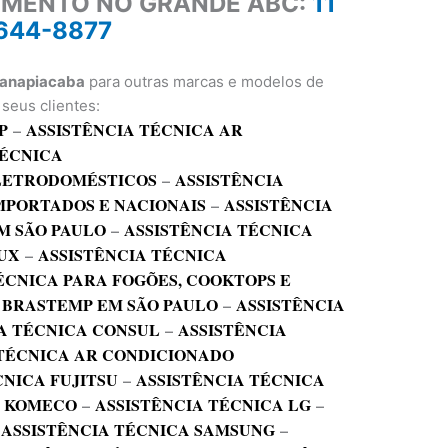
IMENTO NO GRANDE ABC:
11
644-8877
ranapiacaba
para outras marcas e modelos de
seus clientes:
P
–
ASSISTÊNCIA TÉCNICA AR
TÉCNICA
ELETRODOMÉSTICOS
–
ASSISTÊNCIA
MPORTADOS E NACIONAIS
–
ASSISTÊNCIA
M SÃO PAULO
–
ASSISTÊNCIA TÉCNICA
UX
–
ASSISTÊNCIA TÉCNICA
ÉCNICA PARA FOGÕES, COOKTOPS E
 BRASTEMP EM SÃO PAULO
–
ASSISTÊNCIA
A TÉCNICA CONSUL
–
ASSISTÊNCIA
 TÉCNICA AR CONDICIONADO
CNICA FUJITSU
–
ASSISTÊNCIA TÉCNICA
A KOMECO
–
ASSISTÊNCIA TÉCNICA LG
–
–
ASSISTÊNCIA TÉCNICA SAMSUNG
–