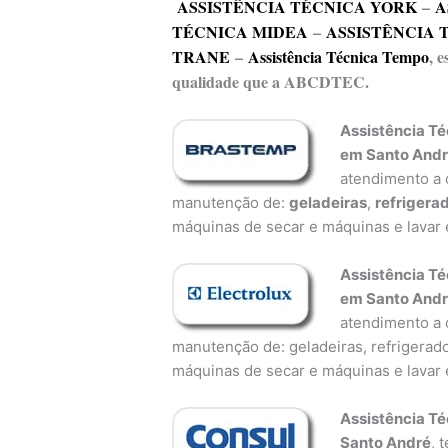
ASSISTÊNCIA TÉCNICA YORK
–
A
TÉCNICA MIDEA
–
ASSISTÊNCIA 
TRANE
–
Assistência Técnica Tempo
, 
qualidade que a ABCDTEC.
Assistência T
em Santo And
atendimento a d
manutenção de:
geladeiras
,
refrigera
máquinas de secar e máquinas e lavar 
Assistência Té
em Santo And
atendimento a d
manutenção de: geladeiras, refrigerado
máquinas de secar e máquinas e lavar 
Assistência T
Santo André
, 