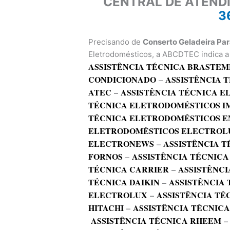
CENTRAL DE ATEND
3
Precisando de
Conserto Geladeira Pa
Eletrodomésticos, a ABCDTEC indica a 
ASSISTÊNCIA TÉCNICA BRASTEM
CONDICIONADO
–
ASSISTÊNCIA 
ATEC
–
ASSISTÊNCIA TÉCNICA 
TÉCNICA ELETRODOMÉSTICOS I
TÉCNICA ELETRODOMÉSTICOS E
ELETRODOMÉSTICOS ELECTROL
ELECTRONEWS
–
ASSISTÊNCIA T
FORNOS
–
ASSISTÊNCIA TÉCNICA
TÉCNICA CARRIER
–
ASSISTÊNCI
TÉCNICA DAIKIN
–
ASSISTÊNCIA
ELECTROLUX
–
ASSISTÊNCIA TÉ
HITACHI
–
ASSISTÊNCIA TÉCNIC
ASSISTÊNCIA TÉCNICA RHEEM