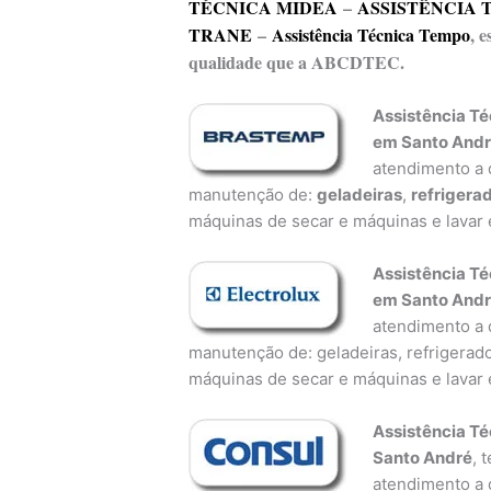
TÉCNICA MIDEA
–
ASSISTÊNCIA 
TRANE
–
Assistência Técnica Tempo
, 
qualidade que a ABCDTEC.
Assistência Té
em Santo And
atendimento a d
manutenção de:
geladeiras
,
refrigera
máquinas de secar e máquinas e lavar 
Assistência Té
em Santo And
atendimento a d
manutenção de: geladeiras, refrigerado
máquinas de secar e máquinas e lavar 
Assistência Té
Santo André
, 
atendimento a d