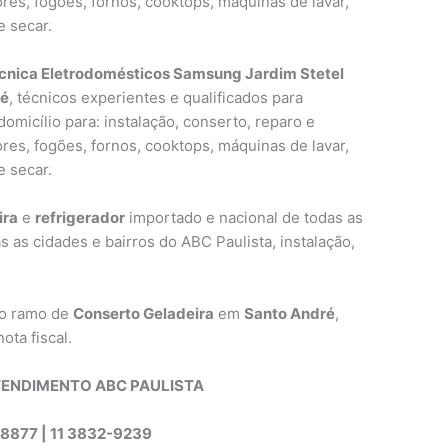
res, fogões, fornos, cooktops, máquinas de lavar,
e secar.
écnica Eletrodomésticos Samsung Jardim Stetel
ré
, técnicos experientes e qualificados para
omicílio para: instalação, conserto, reparo e
res, fogões, fornos, cooktops, máquinas de lavar,
e secar.
ira
e
refrigerador
importado e nacional de todas as
s as cidades e bairros do ABC Paulista, instalação,
no ramo de
Conserto Geladeira
em
Santo André
,
ota fiscal.
TENDIMENTO ABC PAULISTA
8877 | 11 3832-9239