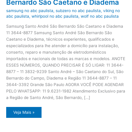
Bernardo São Caetano e Diadema
samsung no abc paulista
,
subzero no abc paulista
,
viking no
abc paulista
,
whirlpool no abc paulista
,
wolf no abc paulista
Samsung Santo André São Bernardo São Caetano e Diadema
11 3644-8877 Samsung Santo André São Bernardo São
Caetano e Diadema, técnicos experientes, qualificados e
especializados para lhe atender a domicílio para instalação,
conserto, reparo e manutenção de eletrodomésticos
importados e nacionais de todas as marcas e modelos. ANOTE
ESSES NÚMEROS, QUANDO PRECISAR É SÓ LIGAR: 11 3644-
8877 – 11 3832-9239 Santo André – São Caetano do Sul, São
Bernardo do Campo, Diadema e Região 11 3644-8877 – 11
3644-3392 Grande São Paulo AGORA VOCÊ PODE AGENDAR
PELO WHATSAPP: 11 9.6231-1982 Atendimento Exclusivo para
a Região de Santo André, São Bernardo, […]
Samsung
Veja Mais »
Santo
André
São
Bernardo
São